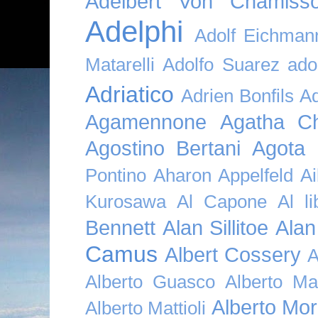
Adelbert Von Chamiss
Adelphi
Adolf Eichman
Matarelli
Adolfo Suarez
ado
Adriatico
Adrien Bonfils
A
Agamennone
Agatha Ch
Agostino Bertani
Agota K
Pontino
Aharon Appelfeld
Ai
Kurosawa
Al Capone
Al li
Bennett
Alan Sillitoe
Alan
Camus
Albert Cossery
A
Alberto Guasco
Alberto Ma
Alberto Mor
Alberto Mattioli