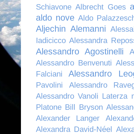
a
Schiavone
Albrecht Goes
aldo nove
Aldo Palazzesch
Aljechin
Alemanni
Alessa
Iadicicco
Alessandra Repos
Alessandro Agostinelli
A
Alessandro Benvenuti
Ales
Alessandro Leo
Falciani
Pavolini
Alessandro Raveg
Alessandro Vanoli Laterza
Platone Bill Bryson
Alessan
Alexander Langer
Alexan
Alexandra David-Néel
Alex