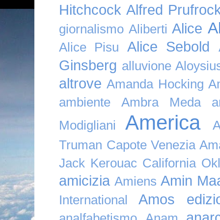
Hitchcock
Alfred Prufroc
A
Alice
giornalismo
Aliberti
Alice Sebold
Alice Pisu
Ginsberg
alluvione
Aloysi
altrove
Amanda Hocking
A
ambiente
Ambra Meda
a
America
Modigliani
A
Truman Capote Venezia Amaz
Jack Kerouac California O
amicizia
Amin Maa
Amiens
Amos edizio
International
anar
analfabetismo
Anam