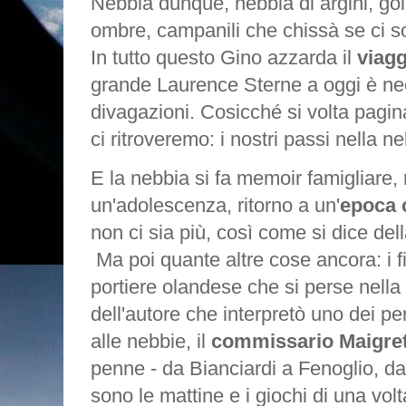
Nebbia dunque, nebbia di argini, go
ombre, campanili che chissà se ci s
In tutto questo Gino azzarda il
viagg
grande Laurence Sterne a oggi è ne
divagazioni. Cosicché si volta pagin
ci ritroveremo: i nostri passi nella n
E la nebbia si fa memoir famigliare,
un'adolescenza, ritorno a un'
epoca 
non ci sia più, così come si dice del
Ma poi quante altre cose ancora: i fi
portiere olandese che si perse nella
dell'autore che interpretò uno dei p
alle nebbie, il
commissario Maigre
penne - da Bianciardi a Fenoglio, da
sono le mattine e i giochi di una vol