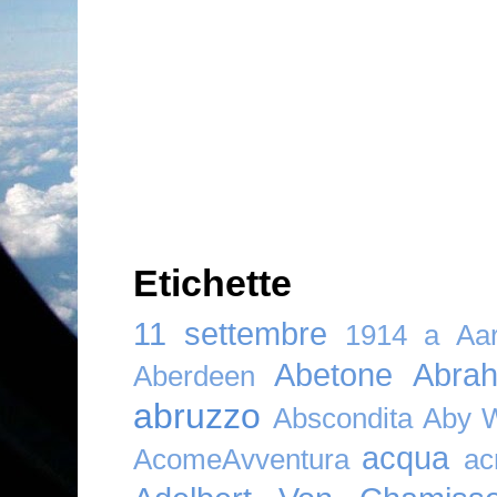
Etichette
11 settembre
1914
a
Aar
Abetone
Abra
Aberdeen
abruzzo
Abscondita
Aby 
acqua
AcomeAvventura
ac