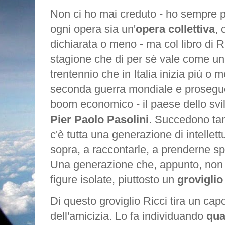
Non ci ho mai creduto - ho sempre p
ogni opera sia un'
opera collettiva
,
dichiarata o meno - ma col libro di R
stagione che di per sè vale come u
trentennio che in Italia inizia più o 
seconda guerra mondiale e prosegue 
boom economico - il paese dello svi
Pier Paolo Pasolini
. Succedono tan
c'è tutta una generazione di intellettu
sopra, a raccontarle, a prenderne sp
Una generazione che, appunto, non
figure isolate, piuttosto un
groviglio
Di questo groviglio Ricci tira un cap
dell'amicizia. Lo fa individuando
qua