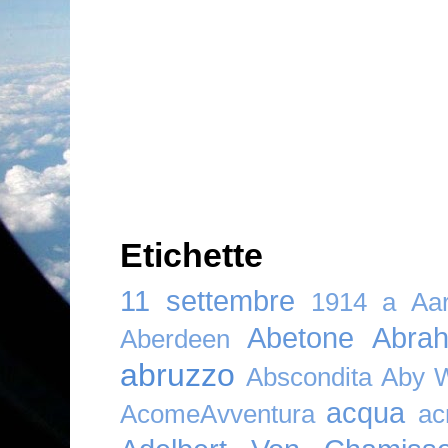
Etichette
11 settembre
1914
a
Aar
Abetone
Abra
Aberdeen
abruzzo
Abscondita
Aby 
acqua
AcomeAvventura
ac