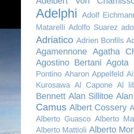
Adelbert Von Chamiss
Adelphi
Adolf Eichman
Matarelli
Adolfo Suarez
ado
Adriatico
Adrien Bonfils
A
Agamennone
Agatha Ch
Agostino Bertani
Agota K
Pontino
Aharon Appelfeld
Ai
Kurosawa
Al Capone
Al li
Bennett
Alan Sillitoe
Alan
Camus
Albert Cossery
A
Alberto Guasco
Alberto Ma
Alberto Mor
Alberto Mattioli