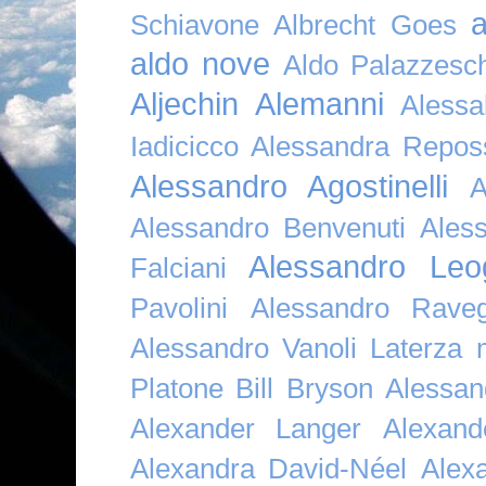
a
Schiavone
Albrecht Goes
aldo nove
Aldo Palazzesch
Aljechin
Alemanni
Alessa
Iadicicco
Alessandra Repos
Alessandro Agostinelli
A
Alessandro Benvenuti
Ales
Alessandro Leo
Falciani
Pavolini
Alessandro Raveg
Alessandro Vanoli Laterza
Platone Bill Bryson
Alessan
Alexander Langer
Alexan
Alexandra David-Néel
Alex