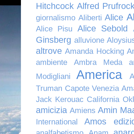
Hitchcock
Alfred Prufroc
A
Alice
giornalismo
Aliberti
Alice Sebold
Alice Pisu
Ginsberg
alluvione
Aloysi
altrove
Amanda Hocking
A
ambiente
Ambra Meda
a
America
Modigliani
A
Truman Capote Venezia Amaz
Jack Kerouac California O
amicizia
Amin Maa
Amiens
Amos edizio
International
anar
analfabetismo
Anam