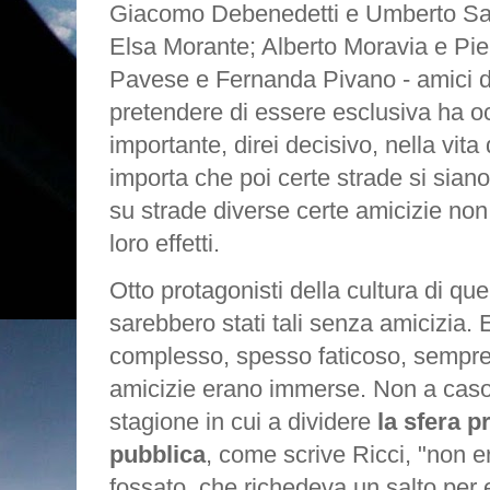
Giacomo Debenedetti e Umberto Sab
Elsa Morante; Alberto Moravia e Pie
Pavese e Fernanda Pivano - amici d
pretendere di essere esclusiva ha o
importante, direi decisivo, nella vita
importa che poi certe strade si sia
su strade diverse certe amicizie non
loro effetti.
Otto protagonisti della cultura di qu
sarebbero stati tali senza amicizia.
complesso, spesso faticoso, sempre 
amicizie erano immerse. Non a caso
stagione in cui a dividere
la sfera p
pubblica
, come scrive Ricci, "non e
fossato, che richedeva un salto per