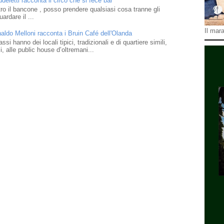
eletti racconta il circo che si fece bar
o il bancone , posso prendere qualsiasi cosa tranne gli
ardare il ...
Il mara
naldo Melloni racconta i Bruin Café dell'Olanda
i hanno dei locali tipici, tradizionali e di quartiere simili,
 alle public house d’oltremani...