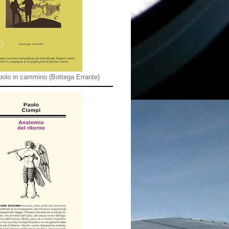
olo in cammino (Bottega Errante)