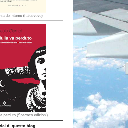
ia del ritorno (Italosvevo)
va perduto (Spartaco edizioni)
mici di questo blog