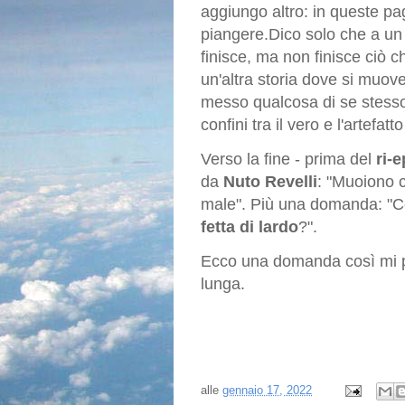
aggiungo altro: in queste pa
piangere.Dico solo che a un 
finisce, ma non finisce ciò 
un'altra storia dove si muov
messo qualcosa di se stesso?
confini tra il vero e l'artefatt
Verso la fine - prima del
ri-
da
Nuto Revelli
: "Muoiono c
male". Più una domanda: "C
fetta di lardo
?".
Ecco una domanda così mi pi
lunga.
alle
gennaio 17, 2022