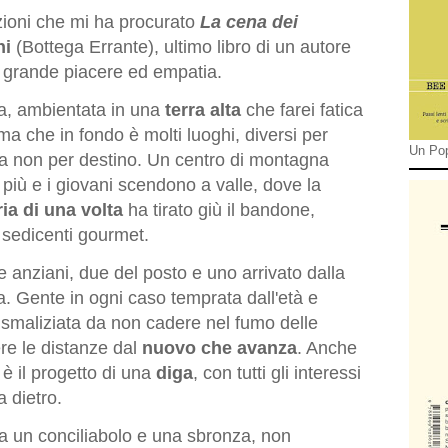
ioni che mi ha procurato
La cena dei
ni
(Bottega Errante), ultimo libro di un autore
n grande piacere ed empatia.
nza, ambientata in una
terra alta
che farei fatica
ma che in fondo è molti luoghi, diversi per
Un Pop
a non per destino. Un centro di montagna
iù e i giovani scendono a valle, dove la
ia di una volta
ha tirato giù il bandone,
 sedicenti gourmet.
re anziani, due del posto e uno arrivato dalla
a. Gente in ogni caso temprata dall'età e
 smaliziata da non cadere nel fumo delle
e le distanze dal
nuovo che avanza
. Anche
è il progetto di una
diga
, con tutti gli interessi
a dietro.
a un conciliabolo e una sbronza, non