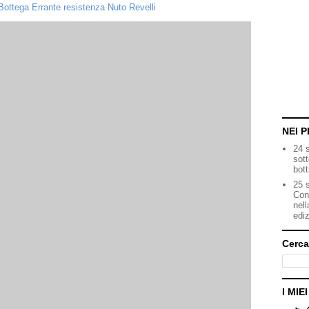
ottega Errante resistenza Nuto Revelli
NEI P
24 
sot
bott
25 s
Con
nell
ediz
Cerca
I MIE