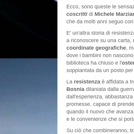
Ecco, sono queste le sensaz
coscritti
di
Michele Marzia
che da molti anni seguo co
E' un'altra storia di resiste
a riconoscere su una carta, 
coordinate geografiche
, m
dove i bambini non nascono p
biblioteca ha chiuso e l'
oster
soppiantata da un posto per
La
resistenza
è affidata a t
Bosnia
dilaniata dalla guerr
dall'esperienza, abbastanza
promesse, capace di prender
quando il nuovo che avanza 
e le convenienze che si port
Su ciò che combineranno, tr