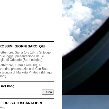
ROSSIMI GIORNI SARO' QUI
settembre, Siena (ore 18), a Si legge
to le logge, presentazione de Le
iglie di Odoardo (Betti editrice)
ettembre, Firenze (ore 18), al
ventino presentazione di Con Bata
a giungla di Marketa Pilatova (Miraggi
ioni)
 nel blog
I LIBRI SU TOSCANALIBRI