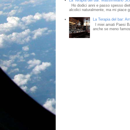
La Terapia del bar: Massimiliano Scud
Ho dodici anni e passo spesso dietr
alcolici naturalmente, ma mi piace gu
La Terapia del bar: Ar
I miei amati Paesi Bass
anche se meno famosi,