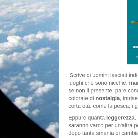
Scrive di uomini lasciati ind
luoghi che sono nicchie,
mar
se non il presente, pare co
colorate di
nostalgia
, intri
certa età: come la pesca, i g
Eppure quanta
leggerezza
,
saranno varco per un'altra pos
dopo tanta
smania di cambi