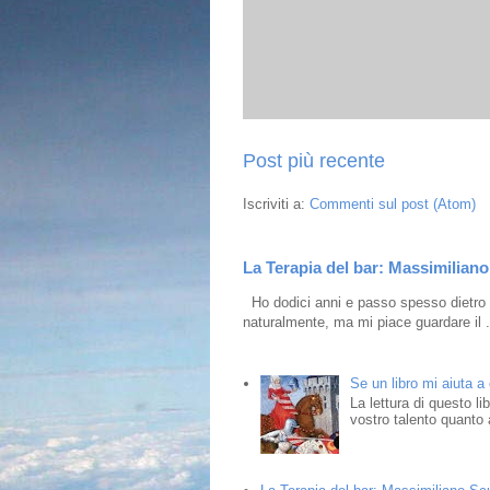
Post più recente
Iscriviti a:
Commenti sul post (Atom)
La Terapia del bar: Massimiliano 
Ho dodici anni e passo spesso dietro i
naturalmente, ma mi piace guardare il .
Se un libro mi aiuta a
La lettura di questo l
vostro talento quanto a