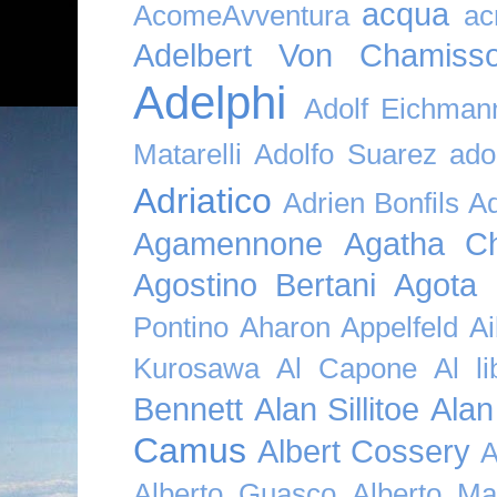
acqua
AcomeAvventura
ac
Adelbert Von Chamiss
Adelphi
Adolf Eichman
Matarelli
Adolfo Suarez
ado
Adriatico
Adrien Bonfils
A
Agamennone
Agatha Ch
Agostino Bertani
Agota K
Pontino
Aharon Appelfeld
Ai
Kurosawa
Al Capone
Al li
Bennett
Alan Sillitoe
Alan
Camus
Albert Cossery
A
Alberto Guasco
Alberto Ma