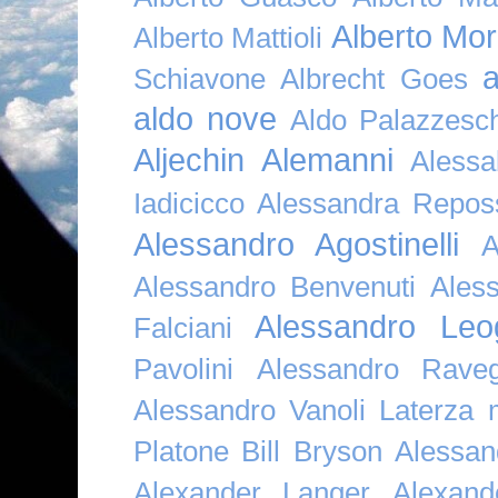
Alberto Mor
Alberto Mattioli
a
Schiavone
Albrecht Goes
aldo nove
Aldo Palazzesch
Aljechin
Alemanni
Alessa
Iadicicco
Alessandra Repos
Alessandro Agostinelli
A
Alessandro Benvenuti
Ales
Alessandro Leo
Falciani
Pavolini
Alessandro Raveg
Alessandro Vanoli Laterza
Platone Bill Bryson
Alessan
Alexander Langer
Alexan