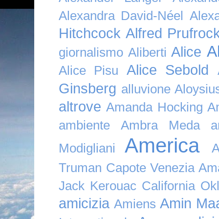
Alexandra David-Néel
Alex
Hitchcock
Alfred Prufroc
A
Alice
giornalismo
Aliberti
Alice Sebold
Alice Pisu
Ginsberg
alluvione
Aloysi
altrove
Amanda Hocking
A
ambiente
Ambra Meda
a
America
Modigliani
A
Truman Capote Venezia Amaz
Jack Kerouac California O
amicizia
Amin Maa
Amiens