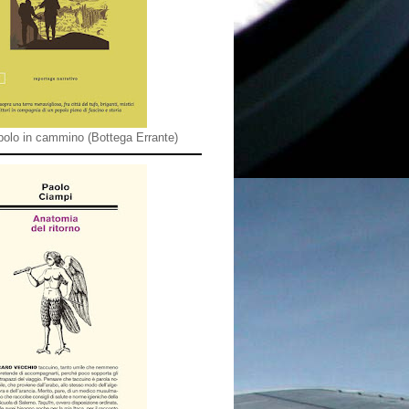
olo in cammino (Bottega Errante)