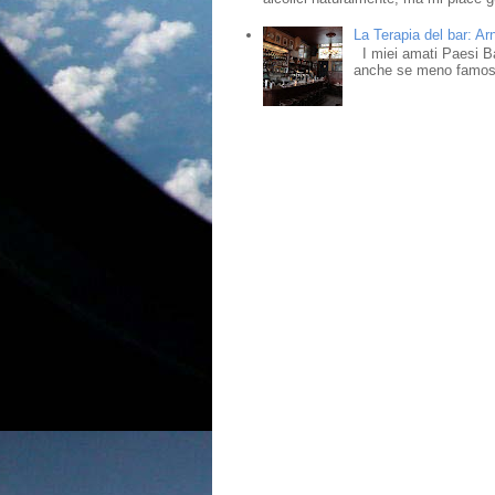
La Terapia del bar: Ar
I miei amati Paesi Bass
anche se meno famosi,