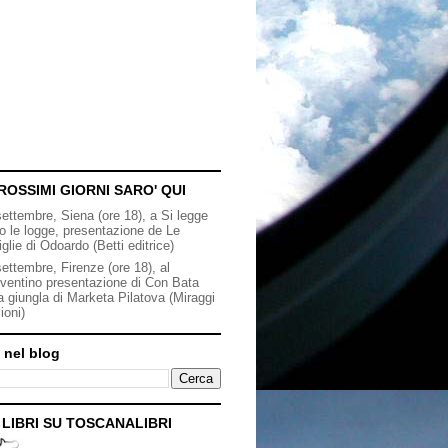
ROSSIMI GIORNI SARO' QUI
settembre, Siena (ore 18), a Si legge
to le logge, presentazione de Le
iglie di Odoardo (Betti editrice)
ettembre, Firenze (ore 18), al
ventino presentazione di Con Bata
a giungla di Marketa Pilatova (Miraggi
ioni)
 nel blog
I LIBRI SU TOSCANALIBRI