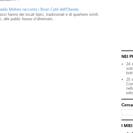
naldo Melloni racconta i Bruin Café dell'Olanda
i hanno dei locali tipici, tradizionali e di quartiere simili,
 alle public house d’oltremani...
NEI P
24 
sot
bott
25 s
Con
nell
ediz
Cerca
I MIE