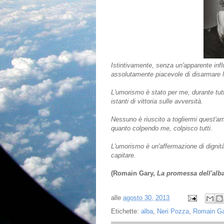
Istintivamente, senza un'apparente infl
assolutamente piacevole di disarmare l
L'umorismo è stato per me, durante tutta
istanti di vittoria sulle avversità.
Nessuno è riuscito a togliermi quest'arm
quanto colpendo me, colpisco tutti.
L'umorismo è un'affermazione di dignità
capitare.
(Romain Gary,
La promessa dell'alb
alle
agosto 30, 2013
Etichette:
alba
,
Neri Pozza
,
Romain Ga