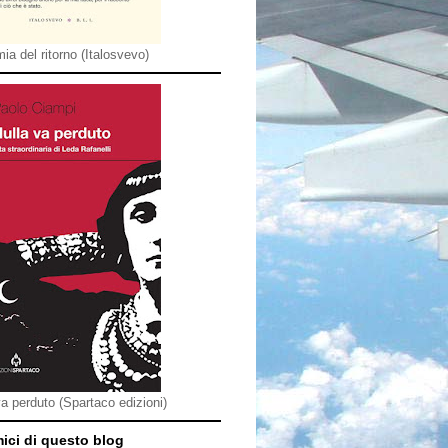
ia del ritorno (Italosvevo)
va perduto (Spartaco edizioni)
mici di questo blog