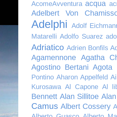
acqua
AcomeAvventura
ac
Adelbert Von Chamiss
Adelphi
Adolf Eichman
Matarelli
Adolfo Suarez
ado
Adriatico
Adrien Bonfils
A
Agamennone
Agatha Ch
Agostino Bertani
Agota K
Pontino
Aharon Appelfeld
Ai
Kurosawa
Al Capone
Al li
Bennett
Alan Sillitoe
Alan
Camus
Albert Cossery
A
Alberto Guasco
Alberto Ma