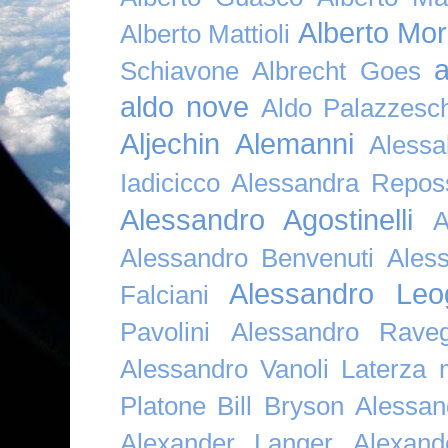
Alberto Mor
Alberto Mattioli
a
Schiavone
Albrecht Goes
aldo nove
Aldo Palazzesch
Aljechin
Alemanni
Alessa
Iadicicco
Alessandra Repos
Alessandro Agostinelli
A
Alessandro Benvenuti
Ales
Alessandro Leo
Falciani
Pavolini
Alessandro Raveg
Alessandro Vanoli Laterza
Platone Bill Bryson
Alessan
Alexander Langer
Alexan