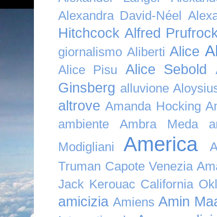
Alexandra David-Néel
Alex
Hitchcock
Alfred Prufroc
A
Alice
giornalismo
Aliberti
Alice Sebold
Alice Pisu
Ginsberg
alluvione
Aloysi
altrove
Amanda Hocking
A
ambiente
Ambra Meda
a
America
Modigliani
A
Truman Capote Venezia Amaz
Jack Kerouac California O
amicizia
Amin Maa
Amiens