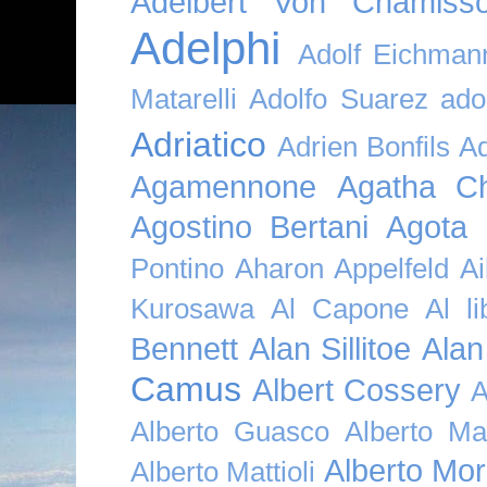
Adelbert Von Chamiss
Adelphi
Adolf Eichman
Matarelli
Adolfo Suarez
ado
Adriatico
Adrien Bonfils
A
Agamennone
Agatha Ch
Agostino Bertani
Agota K
Pontino
Aharon Appelfeld
Ai
Kurosawa
Al Capone
Al li
Bennett
Alan Sillitoe
Alan
Camus
Albert Cossery
A
Alberto Guasco
Alberto Ma
Alberto Mor
Alberto Mattioli