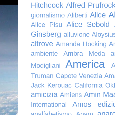
Hitchcock
Alfred Prufroc
A
Alice
giornalismo
Aliberti
Alice Sebold
Alice Pisu
Ginsberg
alluvione
Aloysi
altrove
Amanda Hocking
A
ambiente
Ambra Meda
a
America
Modigliani
A
Truman Capote Venezia Amaz
Jack Kerouac California O
amicizia
Amin Maa
Amiens
Amos edizio
International
anar
analfabetismo
Anam