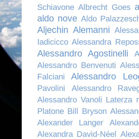
a
Schiavone
Albrecht Goes
aldo nove
Aldo Palazzesch
Aljechin
Alemanni
Alessa
Iadicicco
Alessandra Repos
Alessandro Agostinelli
A
Alessandro Benvenuti
Ales
Alessandro Leo
Falciani
Pavolini
Alessandro Raveg
Alessandro Vanoli Laterza
Platone Bill Bryson
Alessan
Alexander Langer
Alexan
Alexandra David-Néel
Alex