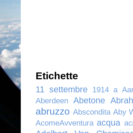
Etichette
11 settembre
1914
a
Aar
Abetone
Abra
Aberdeen
abruzzo
Abscondita
Aby 
acqua
AcomeAvventura
ac