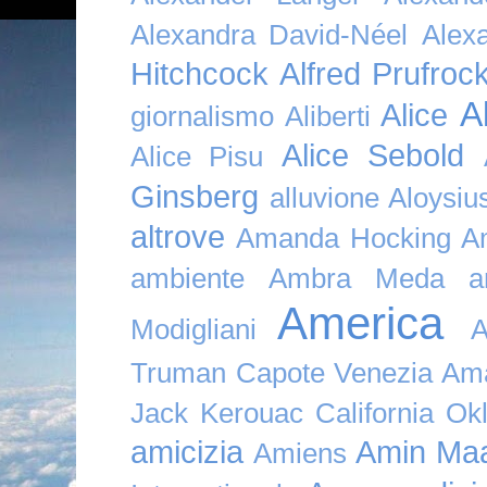
Alexandra David-Néel
Alex
Hitchcock
Alfred Prufroc
A
Alice
giornalismo
Aliberti
Alice Sebold
Alice Pisu
Ginsberg
alluvione
Aloysi
altrove
Amanda Hocking
A
ambiente
Ambra Meda
a
America
Modigliani
A
Truman Capote Venezia Amaz
Jack Kerouac California O
amicizia
Amin Maa
Amiens