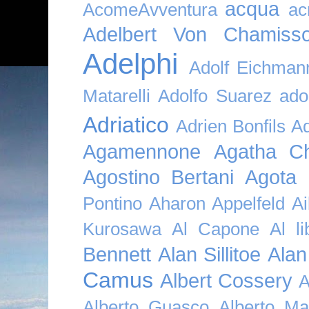
acqua
AcomeAvventura
ac
Adelbert Von Chamiss
Adelphi
Adolf Eichman
Matarelli
Adolfo Suarez
ado
Adriatico
Adrien Bonfils
A
Agamennone
Agatha Ch
Agostino Bertani
Agota K
Pontino
Aharon Appelfeld
Ai
Kurosawa
Al Capone
Al li
Bennett
Alan Sillitoe
Alan
Camus
Albert Cossery
A
Alberto Guasco
Alberto Ma