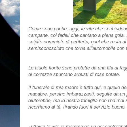
Come sono poche, oggi, le vite che si chiudono
campane, coi fedeli che cantano a piena gola
scipito commiato di periferia; quel che resta d
semisconosciuto che torna all'automobile con u
Le aiuole fiorite sono protette da una fila di fa
di cortezze spuntano arbusti di rose potate.
Il funerale di mia madre è tutto qui, e quello d
macabre, persino imbarazzanti, seguite da un 
aiuterebbe, ma la nostra famiglia non l'ha mai
ricorriamo al tè, tirando fuori il servizio buono.
Tuttavia la vita di mamma ha un bel controfinal