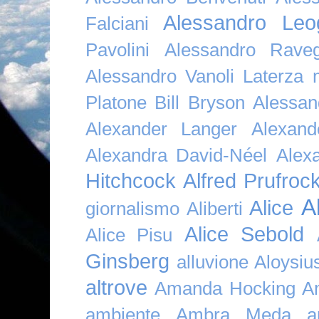
Alessandro Leo
Falciani
Pavolini
Alessandro Raveg
Alessandro Vanoli Laterza
Platone Bill Bryson
Alessan
Alexander Langer
Alexan
Alexandra David-Néel
Alex
Hitchcock
Alfred Prufroc
A
Alice
giornalismo
Aliberti
Alice Sebold
Alice Pisu
Ginsberg
alluvione
Aloysi
altrove
Amanda Hocking
A
ambiente
Ambra Meda
a