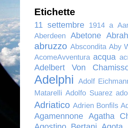
Etichette
11 settembre
1914
a
Aar
Abetone
Abra
Aberdeen
abruzzo
Abscondita
Aby 
acqua
AcomeAvventura
ac
Adelbert Von Chamiss
Adelphi
Adolf Eichman
Matarelli
Adolfo Suarez
ado
Adriatico
Adrien Bonfils
A
Agamennone
Agatha Ch
Agostino Bertani
Agota K