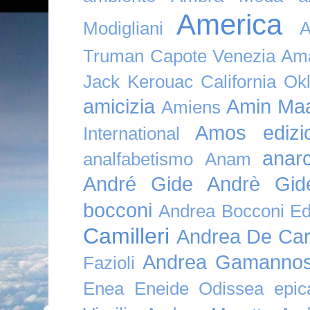
America
Modigliani
A
Truman Capote Venezia Amaz
Jack Kerouac California O
amicizia
Amin Maa
Amiens
Amos edizio
International
anar
analfabetismo
Anam
André Gide
Andrè Gid
bocconi
Andrea Bocconi Edi
Camilleri
Andrea De Car
Andrea Gamannos
Fazioli
Enea Eneide Odissea epica