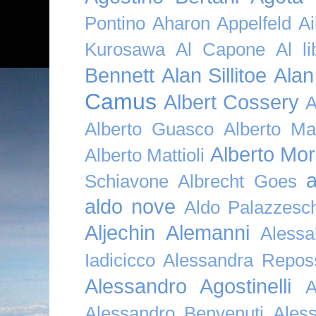
Pontino
Aharon Appelfeld
Ai
Kurosawa
Al Capone
Al li
Bennett
Alan Sillitoe
Alan
Camus
Albert Cossery
A
Alberto Guasco
Alberto Ma
Alberto Mor
Alberto Mattioli
a
Schiavone
Albrecht Goes
aldo nove
Aldo Palazzesch
Aljechin
Alemanni
Alessa
Iadicicco
Alessandra Repos
Alessandro Agostinelli
A
Alessandro Benvenuti
Ales