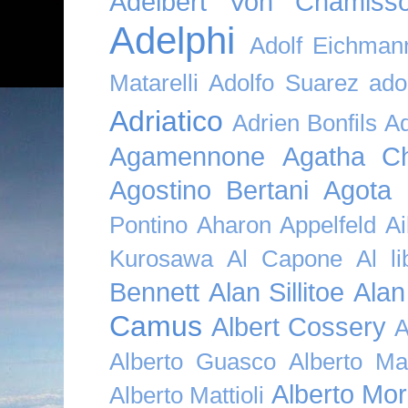
Adelbert Von Chamiss
Adelphi
Adolf Eichman
Matarelli
Adolfo Suarez
ado
Adriatico
Adrien Bonfils
A
Agamennone
Agatha Ch
Agostino Bertani
Agota K
Pontino
Aharon Appelfeld
Ai
Kurosawa
Al Capone
Al li
Bennett
Alan Sillitoe
Alan
Camus
Albert Cossery
A
Alberto Guasco
Alberto Ma
Alberto Mor
Alberto Mattioli