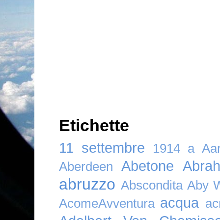
Etichette
11 settembre
1914
a
Aar
Abetone
Abra
Aberdeen
abruzzo
Abscondita
Aby 
acqua
AcomeAvventura
ac