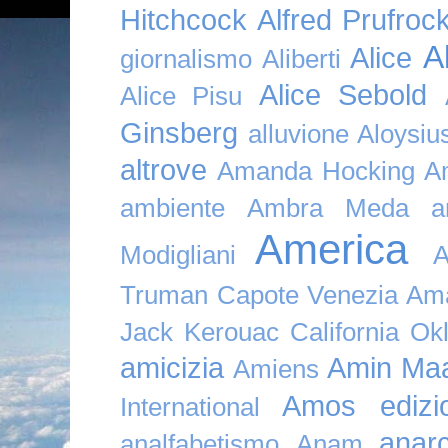
Hitchcock
Alfred Prufroc
A
Alice
giornalismo
Aliberti
Alice Sebold
Alice Pisu
Ginsberg
alluvione
Aloysi
altrove
Amanda Hocking
A
ambiente
Ambra Meda
a
America
Modigliani
A
Truman Capote Venezia Amaz
Jack Kerouac California O
amicizia
Amin Maa
Amiens
Amos edizio
International
anar
analfabetismo
Anam