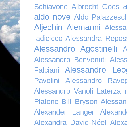
a
Schiavone
Albrecht Goes
aldo nove
Aldo Palazzesch
Aljechin
Alemanni
Alessa
Iadicicco
Alessandra Repos
Alessandro Agostinelli
A
Alessandro Benvenuti
Ales
Alessandro Leo
Falciani
Pavolini
Alessandro Raveg
Alessandro Vanoli Laterza
Platone Bill Bryson
Alessan
Alexander Langer
Alexan
Alexandra David-Néel
Alex