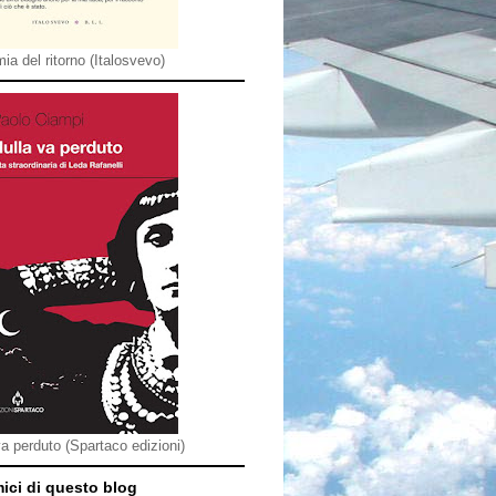
ia del ritorno (Italosvevo)
va perduto (Spartaco edizioni)
mici di questo blog