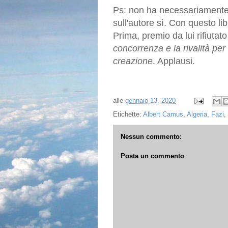
Ps: non ha necessariamente u
sull'autore sì. Con questo l
Prima, premio da lui rifiuta
concorrenza e la rivalità per
creazione
. Applausi.
alle
gennaio 13, 2020
Etichette:
Albert Camus
,
Algeria
,
Fazi
,
Nessun commento:
Posta un commento