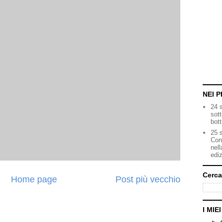
NEI P
24 
sot
bott
25 s
Con
nell
ediz
Cerca
Home page
Post più vecchio
I MIE