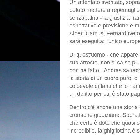
Un attentato sventato, sopra
potuto mettere a repentaglio l
senzapatria - la giustizia fr
aspettativa e previsione e m
Albert Camus, Fernard Ivet
sarà eseguita: l'unico europe
Di quest'uomo - che appare 
suo arresto, non si sa se più
non ha fatto - Andras sa ra
la storia di un cuore puro, 
colpevole di tanti che lo hann
un delitto per cui è stato pa
Dentro c'è anche una storia
cronache giudiziarie. Soprattu
che certo è dote che quasi se
incredibile, la ghigliottina è