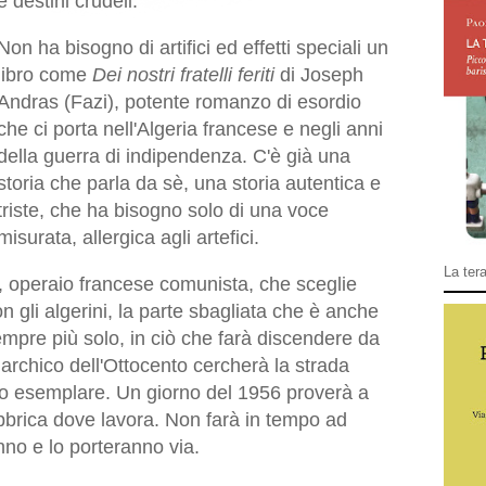
e destini crudeli.
Non ha bisogno di artifici ed effetti speciali un
libro come
Dei nostri fratelli feriti
di Joseph
Andras (Fazi), potente romanzo di esordio
che ci porta nell'Algeria francese e negli anni
della guerra di indipendenza. C'è già una
storia che parla da sè, una storia autentica e
triste, che ha bisogno solo di una voce
misurata, allergica agli artefici.
La tera
on, operaio francese comunista, che sceglie
 gli algerini, la parte sbagliata che è anche
empre più solo, in ciò che farà discendere da
rchico dell'Ottocento cercherà la strada
esto esemplare. Un giorno del 1956 proverà a
bbrica dove lavora. Non farà in tempo ad
nno e lo porteranno via.