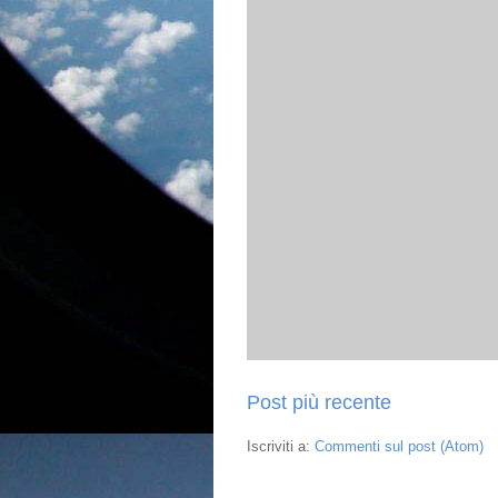
Post più recente
Iscriviti a:
Commenti sul post (Atom)