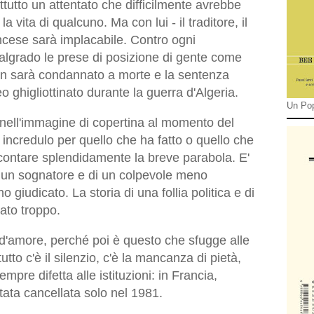
ttutto un attentato che difficilmente avrebbe
a vita di qualcuno. Ma con lui - il traditore, il
ancese sarà implacabile. Contro ogni
algrado le prese di posizione di gente come
on sarà condannato a morte e la sentenza
o ghigliottinato durante la guerra d'Algeria.
Un Pop
nell'immagine di copertina al momento del
 incredulo per quello che ha fatto o quello che
ccontare splendidamente la breve parabola. E'
di un sognatore e di un colpevole meno
o giudicato. La storia di una follia politica e di
gato troppo.
 d'amore, perché poi è questo che sfugge alle
tto c'è il silenzio, c'è la mancanza di pietà,
mpre difetta alle istituzioni: in Francia,
 stata cancellata solo nel 1981.