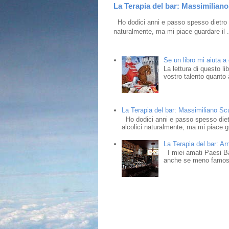
La Terapia del bar: Massimiliano 
Ho dodici anni e passo spesso dietro i
naturalmente, ma mi piace guardare il .
Se un libro mi aiuta a
La lettura di questo l
vostro talento quanto a
La Terapia del bar: Massimiliano Scud
Ho dodici anni e passo spesso dietr
alcolici naturalmente, ma mi piace gu
La Terapia del bar: Ar
I miei amati Paesi Bass
anche se meno famosi,