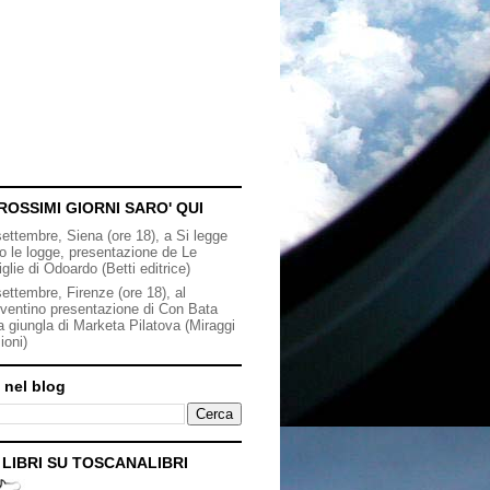
ROSSIMI GIORNI SARO' QUI
settembre, Siena (ore 18), a Si legge
to le logge, presentazione de Le
iglie di Odoardo (Betti editrice)
ettembre, Firenze (ore 18), al
ventino presentazione di Con Bata
a giungla di Marketa Pilatova (Miraggi
ioni)
 nel blog
I LIBRI SU TOSCANALIBRI