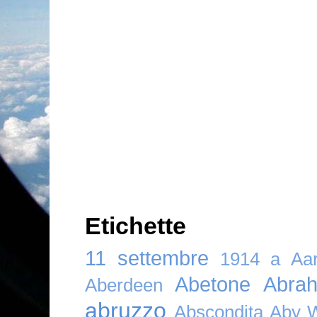
Etichette
11 settembre
1914
a
Aar
Abetone
Abra
Aberdeen
abruzzo
Abscondita
Aby 