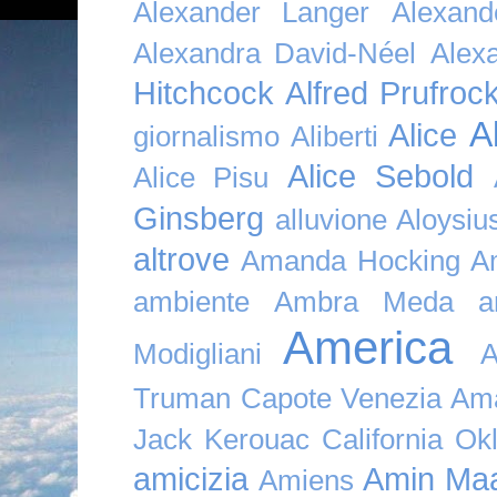
Alexander Langer
Alexan
Alexandra David-Néel
Alex
Hitchcock
Alfred Prufroc
A
Alice
giornalismo
Aliberti
Alice Sebold
Alice Pisu
Ginsberg
alluvione
Aloysi
altrove
Amanda Hocking
A
ambiente
Ambra Meda
a
America
Modigliani
A
Truman Capote Venezia Amaz
Jack Kerouac California O
amicizia
Amin Maa
Amiens