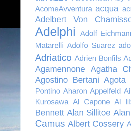
acqua
AcomeAvventura
ac
Adelbert Von Chamiss
Adelphi
Adolf Eichman
Matarelli
Adolfo Suarez
ado
Adriatico
Adrien Bonfils
A
Agamennone
Agatha Ch
Agostino Bertani
Agota K
Pontino
Aharon Appelfeld
Ai
Kurosawa
Al Capone
Al li
Bennett
Alan Sillitoe
Alan
Camus
Albert Cossery
A