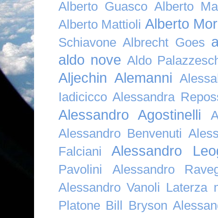
Alberto Guasco
Alberto Ma
Alberto Mor
Alberto Mattioli
a
Schiavone
Albrecht Goes
aldo nove
Aldo Palazzesch
Aljechin
Alemanni
Alessa
Iadicicco
Alessandra Repos
Alessandro Agostinelli
A
Alessandro Benvenuti
Ales
Alessandro Leo
Falciani
Pavolini
Alessandro Raveg
Alessandro Vanoli Laterza
Platone Bill Bryson
Alessan