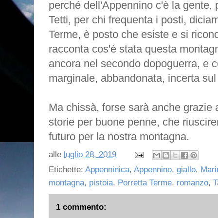
perché dell'Appennino c'è la gente, 
Tetti, per chi frequenta i posti, dicia
Terme, è posto che esiste e si ricon
racconta cos'è stata questa montag
ancora nel secondo dopoguerra, e c
marginale, abbandonata, incerta sul
Ma chissà, forse sarà anche grazie a
storie per buone penne, che riuscir
futuro per la nostra montagna.
alle
luglio 28, 2019
Etichette:
Appenninica
,
Appennino
,
giallo
,
Mari
montagna
,
pistoia
,
Porretta Terme
,
romanzo
,
T
1 commento: