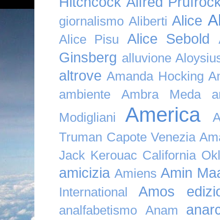
Hitchcock
Alfred Prufroc
A
Alice
giornalismo
Aliberti
Alice Sebold
Alice Pisu
Ginsberg
alluvione
Aloysi
altrove
Amanda Hocking
A
ambiente
Ambra Meda
a
America
Modigliani
A
Truman Capote Venezia Amaz
Jack Kerouac California O
amicizia
Amin Maa
Amiens
Amos edizio
International
anar
analfabetismo
Anam