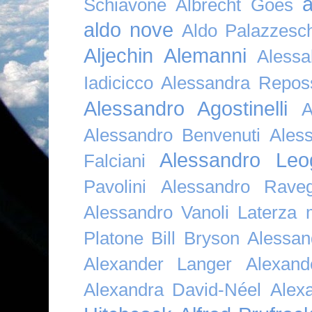
a
Schiavone
Albrecht Goes
aldo nove
Aldo Palazzesch
Aljechin
Alemanni
Alessa
Iadicicco
Alessandra Repos
Alessandro Agostinelli
A
Alessandro Benvenuti
Ales
Alessandro Leo
Falciani
Pavolini
Alessandro Raveg
Alessandro Vanoli Laterza
Platone Bill Bryson
Alessan
Alexander Langer
Alexan
Alexandra David-Néel
Alex