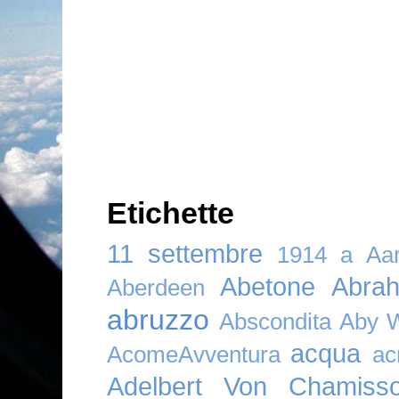
Etichette
11 settembre
1914
a
Aar
Abetone
Abra
Aberdeen
abruzzo
Abscondita
Aby 
acqua
AcomeAvventura
ac
Adelbert Von Chamiss