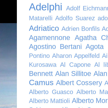
Adelphi
Adolf Eichman
Matarelli
Adolfo Suarez
ado
Adriatico
Adrien Bonfils
A
Agamennone
Agatha Ch
Agostino Bertani
Agota K
Pontino
Aharon Appelfeld
Ai
Kurosawa
Al Capone
Al li
Bennett
Alan Sillitoe
Alan
Camus
Albert Cossery
A
Alberto Guasco
Alberto Ma
Alberto Mor
Alberto Mattioli