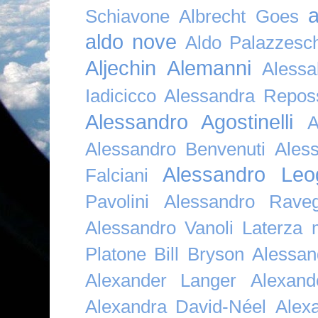
a
Schiavone
Albrecht Goes
aldo nove
Aldo Palazzesch
Aljechin
Alemanni
Alessa
Iadicicco
Alessandra Repos
Alessandro Agostinelli
A
Alessandro Benvenuti
Ales
Alessandro Leo
Falciani
Pavolini
Alessandro Raveg
Alessandro Vanoli Laterza
Platone Bill Bryson
Alessan
Alexander Langer
Alexan
Alexandra David-Néel
Alex