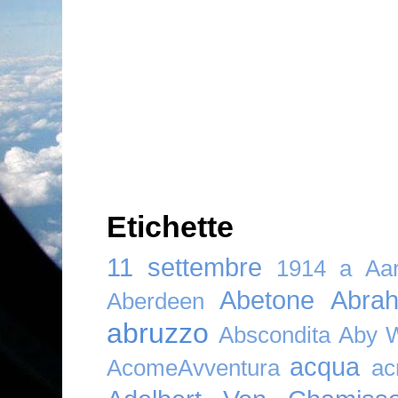
Etichette
11 settembre
1914
a
Aar
Abetone
Abra
Aberdeen
abruzzo
Abscondita
Aby 
acqua
AcomeAvventura
ac