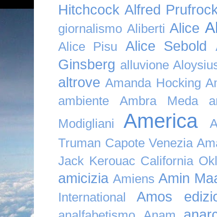
Hitchcock
Alfred Prufroc
A
Alice
giornalismo
Aliberti
Alice Sebold
Alice Pisu
Ginsberg
alluvione
Aloysi
altrove
Amanda Hocking
A
ambiente
Ambra Meda
a
America
Modigliani
A
Truman Capote Venezia Amaz
Jack Kerouac California O
amicizia
Amin Maa
Amiens
Amos edizio
International
anar
analfabetismo
Anam