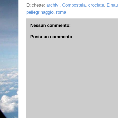
Etichette:
archivi
,
Compostela
,
crociate
,
Einau
pellegrinaggio
,
roma
Nessun commento:
Posta un commento