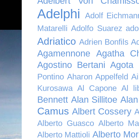
Adelbert Von Chamiss
Adelphi
Adolf Eichman
Matarelli
Adolfo Suarez
ado
Adriatico
Adrien Bonfils
A
Agamennone
Agatha Ch
Agostino Bertani
Agota K
Pontino
Aharon Appelfeld
Ai
Kurosawa
Al Capone
Al li
Bennett
Alan Sillitoe
Alan
Camus
Albert Cossery
A
Alberto Guasco
Alberto Ma
Alberto Mor
Alberto Mattioli