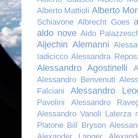
Alberto Mor
Alberto Mattioli
a
Schiavone
Albrecht Goes
aldo nove
Aldo Palazzesch
Aljechin
Alemanni
Alessa
Iadicicco
Alessandra Repos
Alessandro Agostinelli
A
Alessandro Benvenuti
Ales
Alessandro Leo
Falciani
Pavolini
Alessandro Raveg
Alessandro Vanoli Laterza
Platone Bill Bryson
Alessan
Alexander Langer
Alexan