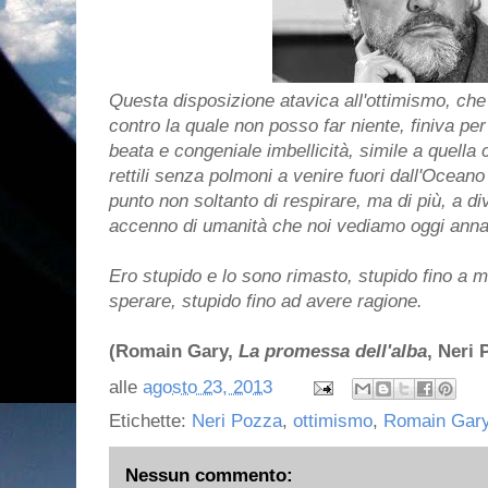
Questa disposizione atavica all'ottimismo, ch
contro la quale non posso far niente, finiva p
beata e congeniale imbellicità, simile a quella
rettili senza polmoni a venire fuori dall'Oceano 
punto non soltanto di respirare, ma di più, a d
accenno di umanità che noi vediamo oggi annas
Ero stupido e lo sono rimasto, stupido fino a mo
sperare, stupido fino ad avere ragione.
(Romain Gary,
La promessa dell'alba
, Neri 
alle
agosto 23, 2013
Etichette:
Neri Pozza
,
ottimismo
,
Romain Gar
Nessun commento: