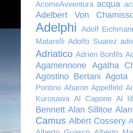
acqua
AcomeAvventura
ac
Adelbert Von Chamiss
Adelphi
Adolf Eichman
Matarelli
Adolfo Suarez
ado
Adriatico
Adrien Bonfils
A
Agamennone
Agatha Ch
Agostino Bertani
Agota K
Pontino
Aharon Appelfeld
Ai
Kurosawa
Al Capone
Al li
Bennett
Alan Sillitoe
Alan
Camus
Albert Cossery
A
Alberto Guasco
Alberto Ma