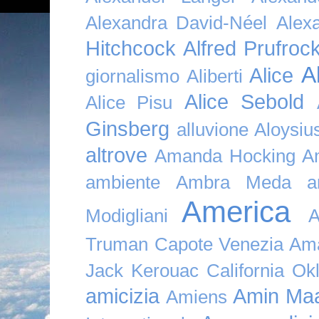
Alexandra David-Néel
Alex
Hitchcock
Alfred Prufroc
A
Alice
giornalismo
Aliberti
Alice Sebold
Alice Pisu
Ginsberg
alluvione
Aloysi
altrove
Amanda Hocking
A
ambiente
Ambra Meda
a
America
Modigliani
A
Truman Capote Venezia Amaz
Jack Kerouac California O
amicizia
Amin Maa
Amiens