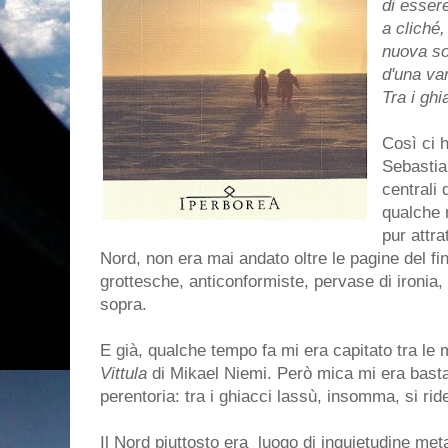
di esser
a cliché,
nuova so
d'una var
Tra i ghi
Così ci 
Sebastia
centrali 
qualche 
pur attra
Nord, non era mai andato oltre le pagine del fi
grottesche, anticonformiste, pervase di ironia,
sopra.
E già, qualche tempo fa mi era capitato tra le
Vittula
di Mikael Niemi. Però mica mi era basta
perentoria: tra i ghiacci lassù, insomma, si rid
Il Nord piuttosto era luogo di inquietudine metaf