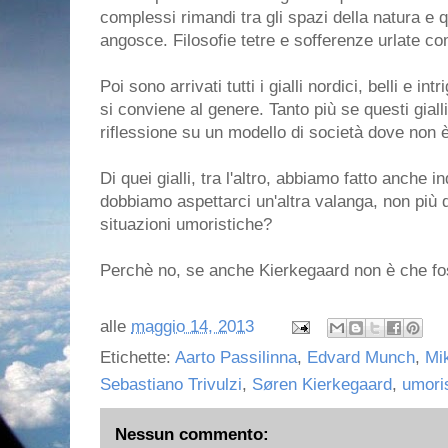
complessi rimandi tra gli spazi della natura e qu
angosce. Filosofie tetre e sofferenze urlate c
Poi sono arrivati tutti i gialli nordici, belli e i
si conviene al genere. Tanto più se questi gial
riflessione su un modello di società dove non è
Di quei gialli, tra l'altro, abbiamo fatto anche 
dobbiamo aspettarci un'altra valanga, non più 
situazioni umoristiche?
Perchè no, se anche Kierkegaard non è che fo
alle
maggio 14, 2013
Etichette:
Aarto Passilinna
,
Edvard Munch
,
Mi
Sebastiano Trivulzi
,
Søren Kierkegaard
,
umor
Nessun commento: