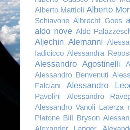
Alberto Mor
Alberto Mattioli
a
Schiavone
Albrecht Goes
aldo nove
Aldo Palazzesch
Aljechin
Alemanni
Alessa
Iadicicco
Alessandra Repos
Alessandro Agostinelli
A
Alessandro Benvenuti
Ales
Alessandro Leo
Falciani
Pavolini
Alessandro Raveg
Alessandro Vanoli Laterza
Platone Bill Bryson
Alessan
Alexander Langer
Alexan