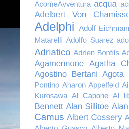
acqua
AcomeAvventura
ac
Adelbert Von Chamiss
Adelphi
Adolf Eichman
Matarelli
Adolfo Suarez
ado
Adriatico
Adrien Bonfils
A
Agamennone
Agatha Ch
Agostino Bertani
Agota K
Pontino
Aharon Appelfeld
Ai
Kurosawa
Al Capone
Al li
Bennett
Alan Sillitoe
Alan
Camus
Albert Cossery
A
Alberto Guasco
Alberto Ma