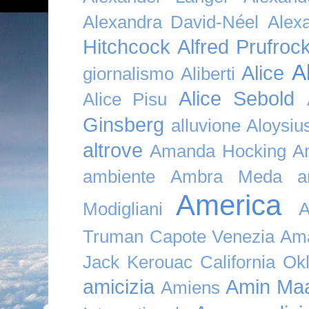
Alexandra David-Néel
Alex
Hitchcock
Alfred Prufroc
A
Alice
giornalismo
Aliberti
Alice Sebold
Alice Pisu
Ginsberg
alluvione
Aloysi
altrove
Amanda Hocking
A
ambiente
Ambra Meda
a
America
Modigliani
A
Truman Capote Venezia Amaz
Jack Kerouac California O
amicizia
Amin Maa
Amiens