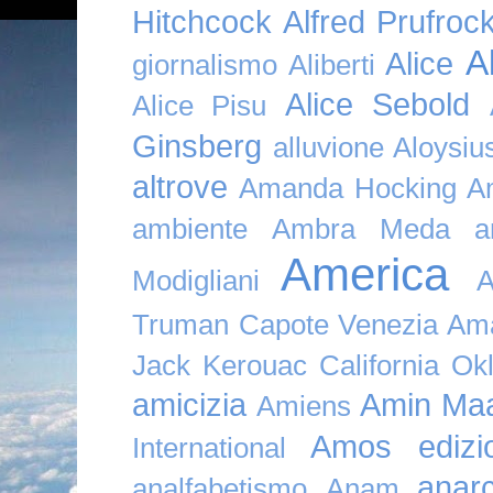
Hitchcock
Alfred Prufroc
A
Alice
giornalismo
Aliberti
Alice Sebold
Alice Pisu
Ginsberg
alluvione
Aloysi
altrove
Amanda Hocking
A
ambiente
Ambra Meda
a
America
Modigliani
A
Truman Capote Venezia Amaz
Jack Kerouac California O
amicizia
Amin Maa
Amiens
Amos edizio
International
anar
analfabetismo
Anam