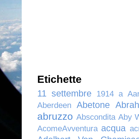
Etichette
11 settembre
1914
a
Aar
Abetone
Abra
Aberdeen
abruzzo
Abscondita
Aby 
acqua
AcomeAvventura
ac