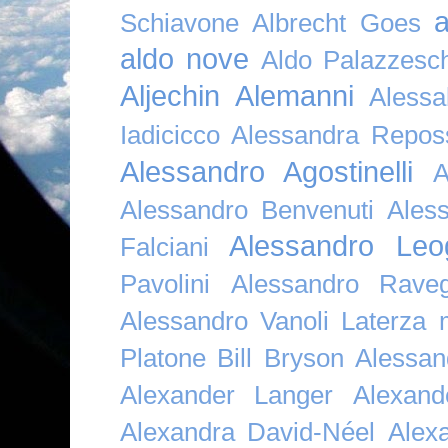
a
Schiavone
Albrecht Goes
aldo nove
Aldo Palazzesch
Aljechin
Alemanni
Alessa
Iadicicco
Alessandra Repos
Alessandro Agostinelli
A
Alessandro Benvenuti
Ales
Alessandro Leo
Falciani
Pavolini
Alessandro Raveg
Alessandro Vanoli Laterza
Platone Bill Bryson
Alessan
Alexander Langer
Alexan
Alexandra David-Néel
Alex