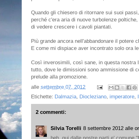
Quando gli chiesero di ritornare sui suoi passi,
perché c'era aria di nuove turbolenze poltiche, 
di vedere crescere i cavoli piantati.
Più grande ancora nell'abbandonare il potere ch
E come mi dispiace aver incontrato solo ora le
Così inverosimili, così sane, in questa nostra I
tutto, dove le dimissioni sono ammissione di 
prelude alla promozione.
alle
settembre 07, 2012
Etichette:
Dalmazia
,
Diocleziano
,
imperatore
,
2 commenti:
Silvia Torelli
8 settembre 2012 alle o
beh, qui dalle nostre parti e' comune "fa