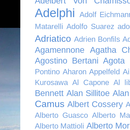
Adelbert Von Chamiss
Adelphi
Adolf Eichman
Matarelli
Adolfo Suarez
ado
Adriatico
Adrien Bonfils
A
Agamennone
Agatha Ch
Agostino Bertani
Agota K
Pontino
Aharon Appelfeld
Ai
Kurosawa
Al Capone
Al li
Bennett
Alan Sillitoe
Alan
Camus
Albert Cossery
A
Alberto Guasco
Alberto Ma
Alberto Mor
Alberto Mattioli