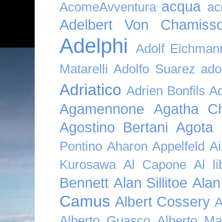
acqua
AcomeAvventura
ac
Adelbert Von Chamiss
Adelphi
Adolf Eichman
Matarelli
Adolfo Suarez
ado
Adriatico
Adrien Bonfils
A
Agamennone
Agatha Ch
Agostino Bertani
Agota K
Pontino
Aharon Appelfeld
Ai
Kurosawa
Al Capone
Al li
Bennett
Alan Sillitoe
Alan
Camus
Albert Cossery
A
Alberto Guasco
Alberto Ma