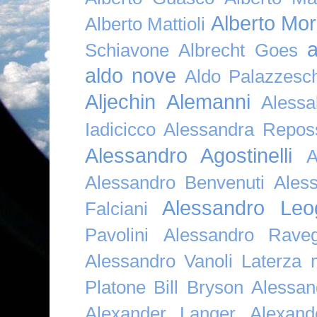
Alberto Mor
Alberto Mattioli
a
Schiavone
Albrecht Goes
aldo nove
Aldo Palazzesch
Aljechin
Alemanni
Alessa
Iadicicco
Alessandra Repos
Alessandro Agostinelli
A
Alessandro Benvenuti
Ales
Alessandro Leo
Falciani
Pavolini
Alessandro Raveg
Alessandro Vanoli Laterza
Platone Bill Bryson
Alessan
Alexander Langer
Alexan