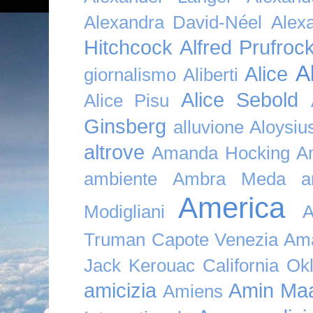
Alexandra David-Néel
Alex
Hitchcock
Alfred Prufroc
A
Alice
giornalismo
Aliberti
Alice Sebold
Alice Pisu
Ginsberg
alluvione
Aloysi
altrove
Amanda Hocking
A
ambiente
Ambra Meda
a
America
Modigliani
A
Truman Capote Venezia Amaz
Jack Kerouac California O
amicizia
Amin Maa
Amiens