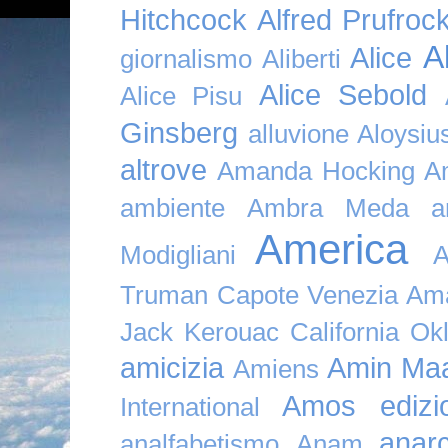
Hitchcock
Alfred Prufroc
A
Alice
giornalismo
Aliberti
Alice Sebold
Alice Pisu
Ginsberg
alluvione
Aloysi
altrove
Amanda Hocking
A
ambiente
Ambra Meda
a
America
Modigliani
A
Truman Capote Venezia Amaz
Jack Kerouac California O
amicizia
Amin Maa
Amiens
Amos edizio
International
anar
analfabetismo
Anam