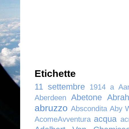
Etichette
11 settembre
1914
a
Aar
Abetone
Abra
Aberdeen
abruzzo
Abscondita
Aby 
acqua
AcomeAvventura
ac