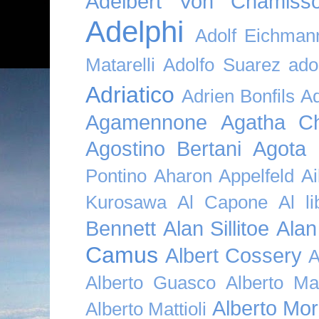
Adelbert Von Chamiss
Adelphi
Adolf Eichman
Matarelli
Adolfo Suarez
ado
Adriatico
Adrien Bonfils
A
Agamennone
Agatha Ch
Agostino Bertani
Agota K
Pontino
Aharon Appelfeld
Ai
Kurosawa
Al Capone
Al li
Bennett
Alan Sillitoe
Alan
Camus
Albert Cossery
A
Alberto Guasco
Alberto Ma
Alberto Mor
Alberto Mattioli