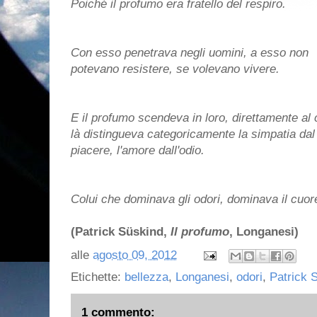
Poiché il profumo era fratello del respiro.
Con esso penetrava negli uomini, a esso non
potevano resistere, se volevano vivere.
E il profumo scendeva in loro, direttamente al 
là distingueva categoricamente la simpatia dal 
piacere, l'amore dall'odio.
Colui che dominava gli odori, dominava il cuor
(Patrick Süskind,
Il profumo
, Longanesi)
alle
agosto 09, 2012
Etichette:
bellezza
,
Longanesi
,
odori
,
Patrick 
1 commento: