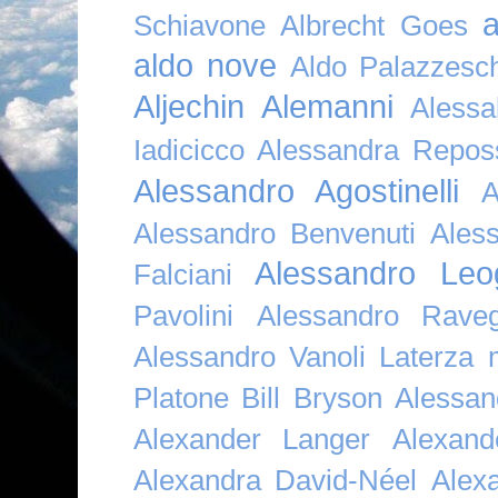
a
Schiavone
Albrecht Goes
aldo nove
Aldo Palazzesch
Aljechin
Alemanni
Alessa
Iadicicco
Alessandra Repos
Alessandro Agostinelli
A
Alessandro Benvenuti
Ales
Alessandro Leo
Falciani
Pavolini
Alessandro Raveg
Alessandro Vanoli Laterza
Platone Bill Bryson
Alessan
Alexander Langer
Alexan
Alexandra David-Néel
Alex