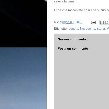
valeva la pena.
E' da vite raccontate così che si può p
alle
giugno 09, 2012
Etichette:
Londra
,
Novecento
,
storia
,
V
Nessun commento:
Posta un commento