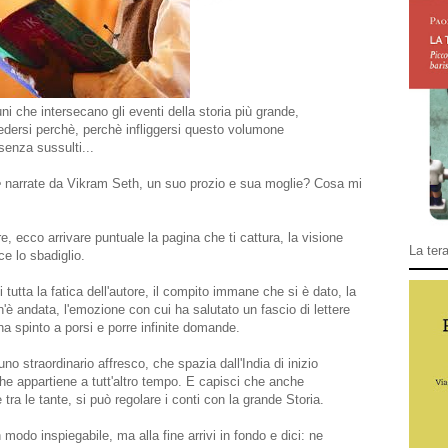
i che intersecano gli eventi della storia più grande,
iedersi perchè, perchè infliggersi questo volumone
enza sussulti...
e
narrate da Vikram Seth, un suo prozio e sua moglie? Cosa mi
e, ecco arrivare puntuale la pagina che ti cattura, la visione
La tera
ce lo sbadiglio.
 tutta la fatica dell'autore, il compito immane che si è dato, la
e n'è andata, l'emozione con cui ha salutato un fascio di lettere
 ha spinto a porsi e porre infinite domande.
no straordinario affresco, che spazia dall'India di inizio
he appartiene a tutt'altro tempo. E capisci che anche
ra le tante, si può regolare i conti con la grande Storia.
n modo inspiegabile, ma alla fine arrivi in fondo e dici: ne