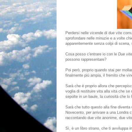
Perdersi nelle vicende di due vite comun
sprofondare nelle minuzie e a volte ch
apparentemente senza colpi di scena, s
Cosa posso c'entrare io con le
Due vit
possono rappresentare?
Poi però, proprio quando stai per mollar
finalmente più ampia, il fremito che vin
Sarà che è proprio allora che percepisci
voglia di restituire vita alla vita che s
sepolte in un baule, la curiosità che lo
Sarà che tutto questo alla fine diventa u
Novecento, per arrivare a una Londra c
raccontando due vite anonime, due vite t
Sì, è un libro strano, che ti avviluppa i