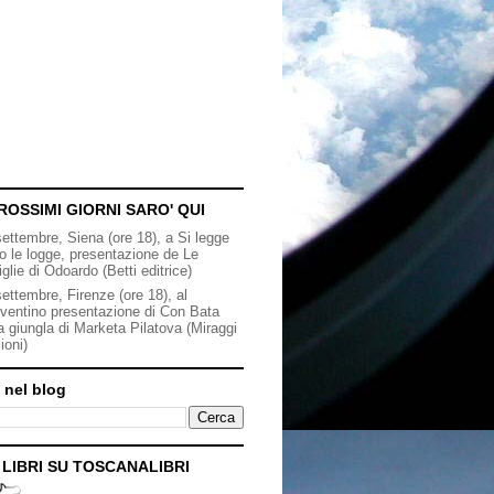
ROSSIMI GIORNI SARO' QUI
settembre, Siena (ore 18), a Si legge
to le logge, presentazione de Le
iglie di Odoardo (Betti editrice)
ettembre, Firenze (ore 18), al
ventino presentazione di Con Bata
a giungla di Marketa Pilatova (Miraggi
ioni)
 nel blog
I LIBRI SU TOSCANALIBRI