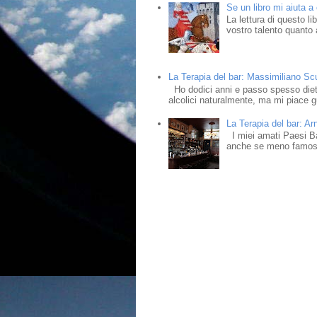
Se un libro mi aiuta a
La lettura di questo l
vostro talento quanto a
La Terapia del bar: Massimiliano Scud
Ho dodici anni e passo spesso dietr
alcolici naturalmente, ma mi piace gu
La Terapia del bar: Ar
I miei amati Paesi Bass
anche se meno famosi,