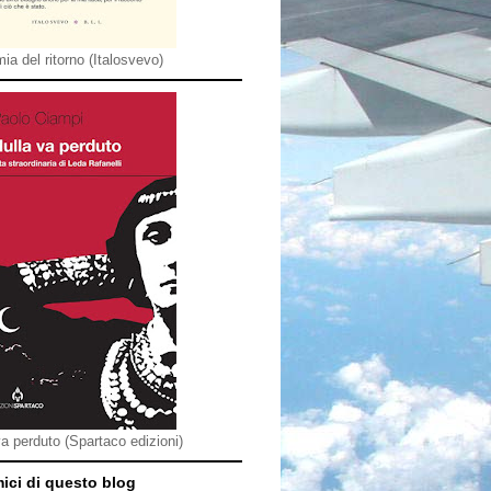
ia del ritorno (Italosvevo)
va perduto (Spartaco edizioni)
mici di questo blog