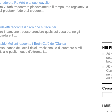
 credere a Re Artù e ai suoi cavalieri
ibro vi farà trascorrere piacevolmente il tempo, ma regolatevi a
l prestarvi fede e al credere...
eletti racconta il circo che si fece bar
o il bancone , posso prendere qualsiasi cosa tranne gli
ardare il ...
naldo Melloni racconta i Bruin Café dell'Olanda
NEI P
i hanno dei locali tipici, tradizionali e di quartiere simili,
 alle public house d’oltremani...
24 
sot
bott
25 s
Con
nell
ediz
Cerca
I MIE