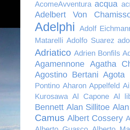
acqua
AcomeAvventura
ac
Adelbert Von Chamiss
Adelphi
Adolf Eichman
Matarelli
Adolfo Suarez
ado
Adriatico
Adrien Bonfils
A
Agamennone
Agatha Ch
Agostino Bertani
Agota K
Pontino
Aharon Appelfeld
Ai
Kurosawa
Al Capone
Al li
Bennett
Alan Sillitoe
Alan
Camus
Albert Cossery
A
Alberto Guasco
Alberto Ma