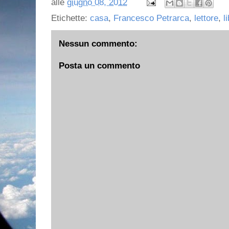
alle
giugno 08, 2012
Etichette:
casa
,
Francesco Petrarca
,
lettore
,
li
Nessun commento:
Posta un commento