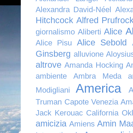
Alexandra David-Néel
Alex
Hitchcock
Alfred Prufroc
A
Alice
giornalismo
Aliberti
Alice Sebold
Alice Pisu
Ginsberg
alluvione
Aloysi
altrove
Amanda Hocking
A
ambiente
Ambra Meda
a
America
Modigliani
A
Truman Capote Venezia Amaz
Jack Kerouac California O
amicizia
Amin Maa
Amiens