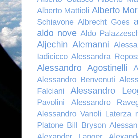
Alberto Mor
Alberto Mattioli
a
Schiavone
Albrecht Goes
aldo nove
Aldo Palazzesch
Aljechin
Alemanni
Alessa
Iadicicco
Alessandra Repos
Alessandro Agostinelli
A
Alessandro Benvenuti
Ales
Alessandro Leo
Falciani
Pavolini
Alessandro Raveg
Alessandro Vanoli Laterza
Platone Bill Bryson
Alessan
Alexander Langer
Alexan