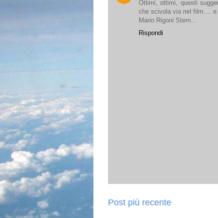
Ottimi, ottimi, questi sugge
che scivola via nel film....
Mario Rigoni Stern...
Rispondi
Post più recente