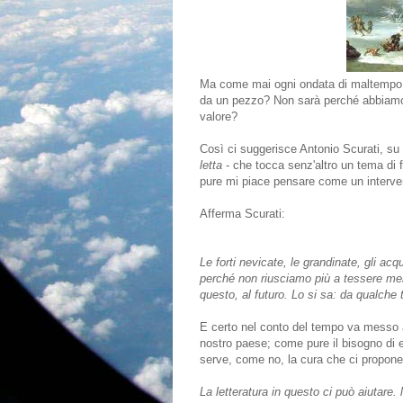
Ma come mai ogni ondata di maltempo è
da un pezzo? Non sarà perché abbiamo p
valore?
Così ci suggerisce Antonio Scurati, su
letta
- che tocca senz'altro un tema di 
pure mi piace pensare come un interve
Afferma Scurati:
Le forti nevicate, le grandinate, gli a
perché non riusciamo più a tessere men
questo, al futuro. Lo si sa: da qualch
E certo nel conto del tempo va messo an
nostro paese; come pure il bisogno di 
serve, come no, la cura che ci propone
La letteratura in questo ci può aiutare. 