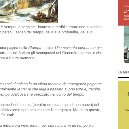
 sempre la peggiore, inattesa e terribile come non si vedeva
erso il senso del tempo, della sua profondità, del suo
 una pagina sulla
Stampa
- titolo,
Una nevicata così si era già
forte attualità visto gli sconquassi del Generale Inverno, e che
nto a futura memoria.
La tera
cquazzoni ci calano in un clima mentale da emergenza perpetua
talmente la trama che lega il passato al presente e, tramite
e tempo qualcosa si è spezzato nel conto del tempo.
che l'inefficienza (peraltro cronica e quindi non nuova) del
enfatizzare e spettacolarizzare l'emergenza. Ma detto questo,
 Scurati:
la letteratura vive, infatti, per sua natura, in un tempo più