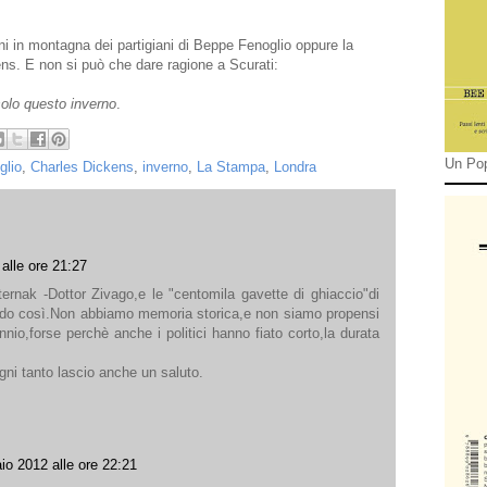
rni in montagna dei partigiani di Beppe Fenoglio oppure la
ens. E non si può che dare ragione a Scurati:
solo questo inverno
.
Un Pop
glio
,
Charles Dickens
,
inverno
,
La Stampa
,
Londra
 alle ore 21:27
ernak -Dottor Zivago,e le "centomila gavette di ghiaccio"di
ordo così.Non abbiamo memoria storica,e non siamo propensi
nio,forse perchè anche i politici hanno fiato corto,la durata
gni tanto lascio anche un saluto.
io 2012 alle ore 22:21