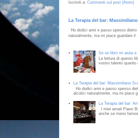
Iscriviti a:
Commenti sul post (Atom)
La Terapia del bar: Massimiliano 
Ho dodici anni e passo spesso dietro i
naturalmente, ma mi piace guardare il .
Se un libro mi aiuta a
La lettura di questo l
vostro talento quanto a
La Terapia del bar: Massimiliano Scud
Ho dodici anni e passo spesso dietr
alcolici naturalmente, ma mi piace gu
La Terapia del bar: Ar
I miei amati Paesi Bass
anche se meno famosi,