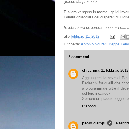
grande del presente.
E allora vengono in mente i gelidi inve
Londra ghiacciata dei disperati di Dick
In letteratura un inverno non sarà mai 
alle
febbraio 11, 2012
Etichette:
Antonio Scurati
,
Beppe Feno
2 commenti:
chicchina
11 febbraio 2012
Aggiungerei la neve di Past
Bedeschi,fra quelli che ric
a programmare oltre il decen
del loro incarico?.
Sempre un piacere leggeri,o
Rispondi
paolo ciampi
16 febbra