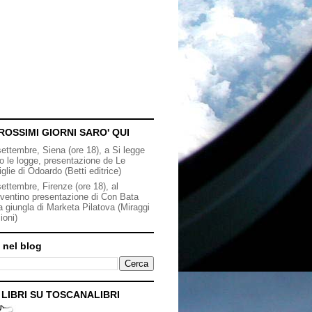
ROSSIMI GIORNI SARO' QUI
settembre, Siena (ore 18), a Si legge
to le logge, presentazione de Le
iglie di Odoardo (Betti editrice)
ettembre, Firenze (ore 18), al
ventino presentazione di Con Bata
a giungla di Marketa Pilatova (Miraggi
ioni)
 nel blog
I LIBRI SU TOSCANALIBRI