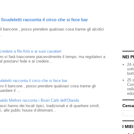
Scudeletti racconta il circo che si fece bar
l bancone , posso prendere qualsiasi cosa tranne gli alcolici
..
 credere a Re Artù e ai suoi cavalieri
ibro vi farà trascorrere piacevolmente il tempo, ma regolatevi a
NEI P
l prestarvi fede e al credere...
24 
sot
bott
25 s
eletti racconta il circo che si fece bar
Con
o il bancone , posso prendere qualsiasi cosa tranne gli
nell
ardare il ...
ediz
naldo Melloni racconta i Bruin Café dell'Olanda
Cerca
i hanno dei locali tipici, tradizionali e di quartiere simili,
 alle public house d’oltremani...
I MIE