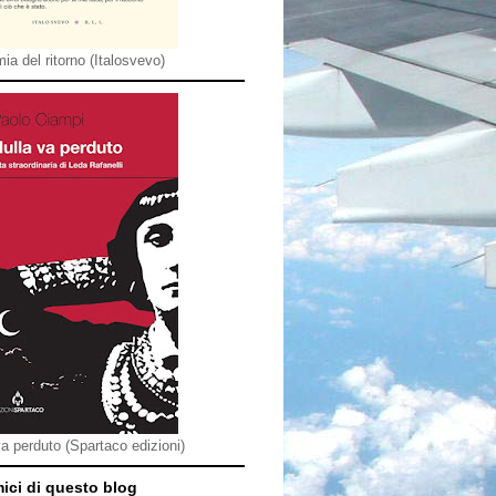
ia del ritorno (Italosvevo)
va perduto (Spartaco edizioni)
mici di questo blog