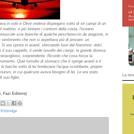
zava in volo e Olive vedeva dispiegarsi sotto di sé campi di un
l mattino, e più lontano i contorni della costa, l'oceano
e minuscole scie bianche di qualche peschereccio da aragoste, in
 sentimento che non si aspettava più di provare: un
 Si era sporta in avanti, sbirciando fuori dal finestrino: dolci
 il suo cappello, il verde novello dei campi, la grande distesa
 meraviglioso, sorprendente. Ricordò che cosa fosse la
momento. Quel tumulto di stomaco che ti spinge avanti e ti
 le barche sotto di lei fendevano l'acqua scintillante, proprio
uovo, in cui qualcuno aveva bisogno di lei. Le era stato
La tera
i suo figlio.
e
, Fazi Editore)
 Kitteridge