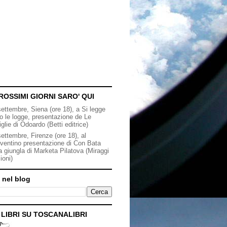
ROSSIMI GIORNI SARO' QUI
settembre, Siena (ore 18), a Si legge
to le logge, presentazione de Le
iglie di Odoardo (Betti editrice)
ettembre, Firenze (ore 18), al
ventino presentazione di Con Bata
a giungla di Marketa Pilatova (Miraggi
ioni)
 nel blog
I LIBRI SU TOSCANALIBRI