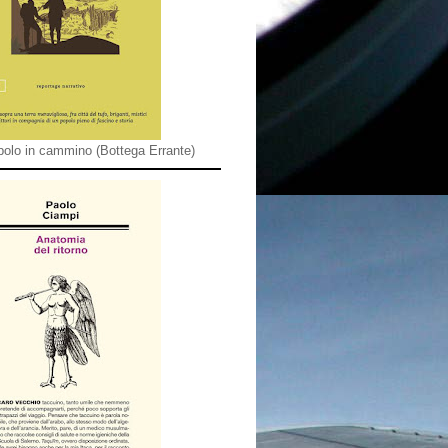
olo in cammino (Bottega Errante)