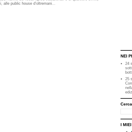
 alle public house d’oltremani...
NEI P
24 
sot
bott
25 s
Con
nell
ediz
Cerca
I MIE