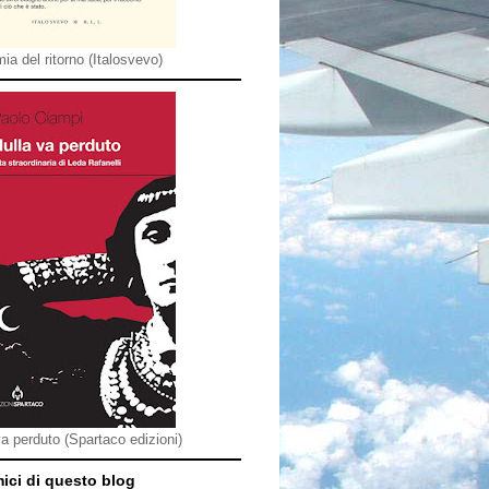
ia del ritorno (Italosvevo)
va perduto (Spartaco edizioni)
mici di questo blog