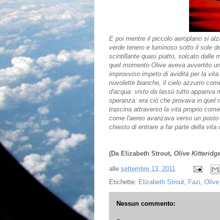
E poi mentre il piccolo aeroplano si al
verde tenero e luminoso sotto il sole de
scintillante quasi piatto, solcato dall
quel momento Olive aveva avvertito un
improvviso impeto di avidità per la vita.
nuvolette bianche, il cielo azzurro come
d'acqua: visto da lassù tutto appariva
speranza: era ciò che provava in quel 
trascina attraverso la vita proprio come
come l'aereo avanzava verso un posto n
chiesto di entrare a far parte della vita d
(Da Elizabeth Strout,
Olive Kitteridg
alle
settembre 13, 2011
Etichette:
Elizabeth Strout
,
Fazi
,
Olive
Nessun commento: