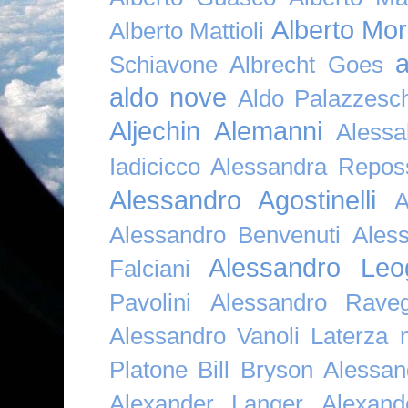
Alberto Mor
Alberto Mattioli
a
Schiavone
Albrecht Goes
aldo nove
Aldo Palazzesch
Aljechin
Alemanni
Alessa
Iadicicco
Alessandra Repos
Alessandro Agostinelli
A
Alessandro Benvenuti
Ales
Alessandro Leo
Falciani
Pavolini
Alessandro Raveg
Alessandro Vanoli Laterza
Platone Bill Bryson
Alessan
Alexander Langer
Alexan