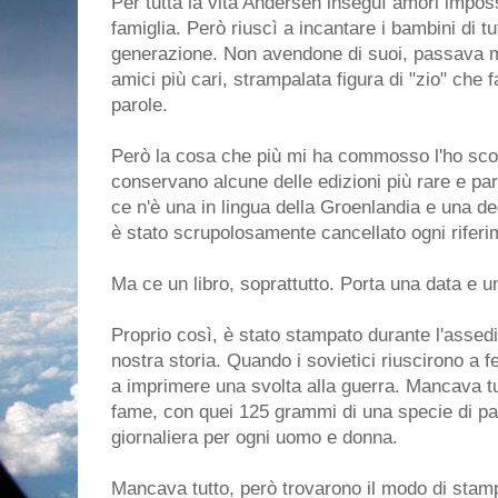
Per tutta la vita Andersen inseguì amori imposs
famiglia. Però riuscì a incantare i bambini di 
generazione. Non avendone di suoi, passava mol
amici più cari, strampalata figura di "zio" che
parole.
Però la cosa che più mi ha commosso l'ho scov
conservano alcune delle edizioni più rare e part
ce n'è una in lingua della Groenlandia e una de
è stato scrupolosamente cancellato ogni riferi
Ma ce un libro, soprattutto. Porta una data e u
Proprio così, è stato stampato durante l'assedio,
nostra storia. Quando i sovietici riuscirono a 
a imprimere una svolta alla guerra. Mancava tu
fame, con quei 125 grammi di una specie di pa
giornaliera per ogni uomo e donna.
Mancava tutto, però trovarono il modo di stampa