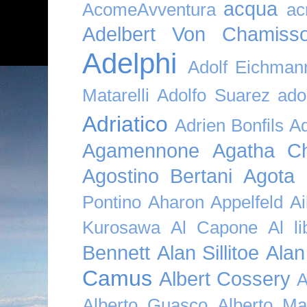
acqua
AcomeAvventura
ac
Adelbert Von Chamiss
Adelphi
Adolf Eichman
Matarelli
Adolfo Suarez
ado
Adriatico
Adrien Bonfils
A
Agamennone
Agatha Ch
Agostino Bertani
Agota K
Pontino
Aharon Appelfeld
Ai
Kurosawa
Al Capone
Al li
Bennett
Alan Sillitoe
Alan
Camus
Albert Cossery
A
Alberto Guasco
Alberto Ma