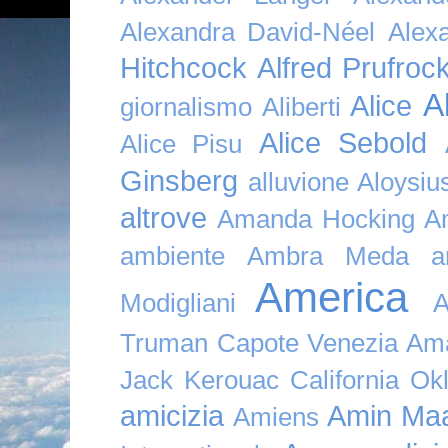
Alexandra David-Néel
Alex
Hitchcock
Alfred Prufroc
A
Alice
giornalismo
Aliberti
Alice Sebold
Alice Pisu
Ginsberg
alluvione
Aloysi
altrove
Amanda Hocking
A
ambiente
Ambra Meda
a
America
Modigliani
A
Truman Capote Venezia Amaz
Jack Kerouac California O
amicizia
Amin Maa
Amiens