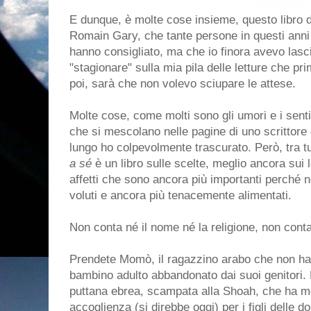
E dunque, è molte cose insieme, questo libro d
Romain Gary, che tante persone in questi anni
hanno consigliato, ma che io finora avevo lasc
"stagionare" sulla mia pila delle letture che pr
poi, sarà che non volevo sciupare le attese.
Molte cose, come molti sono gli umori e i sent
che si mescolano nelle pagine di uno scrittore
lungo ho colpevolmente trascurato. Però, tra tu
a sé
è un libro sulle scelte, meglio ancora sui
affetti che sono ancora più importanti perché
voluti e ancora più tenacemente alimentati.
Non conta né il nome né la religione, non conta
Prendete Momò, il ragazzino arabo che non ha n
bambino adulto abbandonato dai suoi genitori
puttana ebrea, scampata alla Shoah, che ha me
accoglienza (si direbbe oggi) per i figli delle d