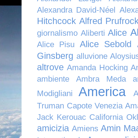
Alexandra David-Néel
Alex
Hitchcock
Alfred Prufroc
A
Alice
giornalismo
Aliberti
Alice Sebold
Alice Pisu
Ginsberg
alluvione
Aloysi
altrove
Amanda Hocking
A
ambiente
Ambra Meda
a
America
Modigliani
A
Truman Capote Venezia Amaz
Jack Kerouac California O
amicizia
Amin Maa
Amiens