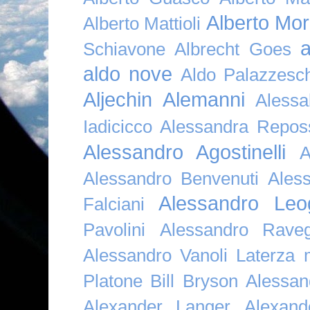
Alberto Mor
Alberto Mattioli
a
Schiavone
Albrecht Goes
aldo nove
Aldo Palazzesch
Aljechin
Alemanni
Alessa
Iadicicco
Alessandra Repos
Alessandro Agostinelli
A
Alessandro Benvenuti
Ales
Alessandro Leo
Falciani
Pavolini
Alessandro Raveg
Alessandro Vanoli Laterza
Platone Bill Bryson
Alessan
Alexander Langer
Alexan