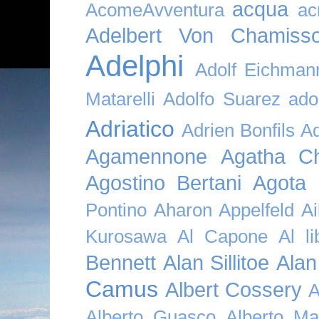
acqua
AcomeAvventura
ac
Adelbert Von Chamiss
Adelphi
Adolf Eichman
Matarelli
Adolfo Suarez
ado
Adriatico
Adrien Bonfils
A
Agamennone
Agatha Ch
Agostino Bertani
Agota K
Pontino
Aharon Appelfeld
Ai
Kurosawa
Al Capone
Al li
Bennett
Alan Sillitoe
Alan
Camus
Albert Cossery
A
Alberto Guasco
Alberto Ma