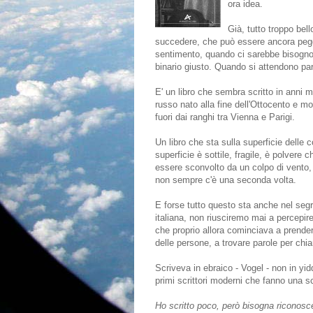
ora idea.
Già, tutto troppo be
succedere, che può essere ancora peggi
sentimento, quando ci sarebbe bisogno d
binario giusto. Quando si attendono pa
E' un libro che sembra scritto in anni m
russo nato alla fine dell'Ottocento e 
fuori dai ranghi tra Vienna e Parigi.
Un libro che sta sulla superficie delle c
superficie è sottile, fragile, è polvere
essere sconvolto da un colpo di vento
non sempre c'è una seconda volta.
E forse tutto questo sta anche nel segre
italiana, non riusciremo mai a percepir
che proprio allora cominciava a prender
delle persone, a trovare parole per chi
Scriveva in ebraico - Vogel - non in yid
primi scrittori moderni che fanno una s
Ho scritto poco, però bisogna riconosce