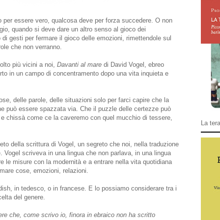
llo per essere vero, qualcosa deve per forza succedere. O non
o, quando si deve dare un altro senso al gioco dei
i gesti per fermare il gioco delle emozioni, rimettendole sul
role che non verranno.
olto più vicini a noi,
Davanti al mare
di David Vogel, ebreo
morto in un campo di concentramento dopo una vita inquieta e
ose, delle parole, delle situazioni solo per farci capire che la
 che può essere spazzata via. Che il puzzle delle certezze può
, e chissà come ce la caveremo con quel mucchio di tessere,
La tera
to della scrittura di Vogel, un segreto che noi, nella traduzione
e. Vogel scriveva in una lingua che non parlava, in una lingua
e le misure con la modernità e a entrare nella vita quotidiana
amare cose, emozioni, relazioni.
dish, in tedesco, o in francese. E lo possiamo considerare tra i
celta del genere.
re che, come scrivo io, finora in ebraico non ha scritto