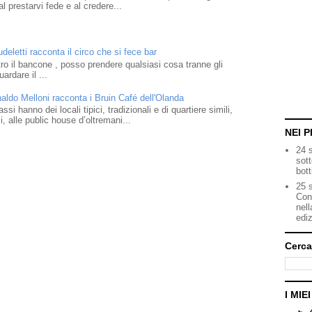
l prestarvi fede e al credere...
eletti racconta il circo che si fece bar
o il bancone , posso prendere qualsiasi cosa tranne gli
ardare il ...
naldo Melloni racconta i Bruin Café dell'Olanda
i hanno dei locali tipici, tradizionali e di quartiere simili,
 alle public house d’oltremani...
NEI P
24 
sot
bott
25 s
Con
nell
ediz
Cerca
I MIE