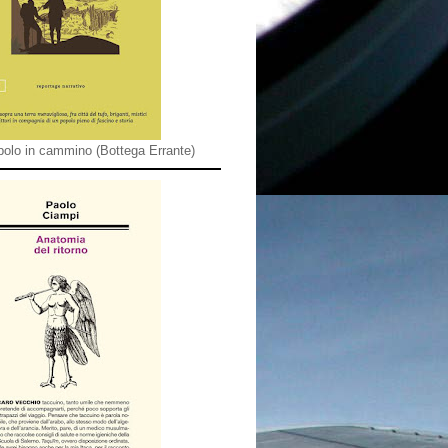
olo in cammino (Bottega Errante)