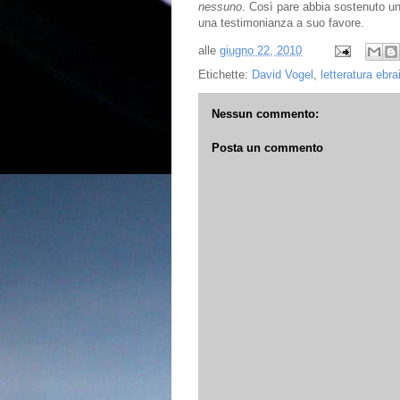
nessuno
. Così pare abbia sostenuto u
una testimonianza a suo favore.
alle
giugno 22, 2010
Etichette:
David Vogel
,
letteratura ebra
Nessun commento:
Posta un commento