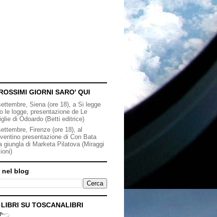
ROSSIMI GIORNI SARO' QUI
settembre, Siena (ore 18), a Si legge
to le logge, presentazione de Le
iglie di Odoardo (Betti editrice)
ettembre, Firenze (ore 18), al
ventino presentazione di Con Bata
a giungla di Marketa Pilatova (Miraggi
ioni)
 nel blog
I LIBRI SU TOSCANALIBRI