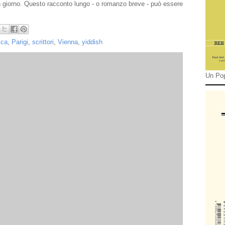
n giorno. Questo racconto lungo - o romanzo breve - può essere
ica
,
Parigi
,
scrittori
,
Vienna
,
yiddish
Un Pop