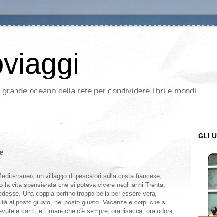
oviaggi
l grande oceano della rete per condividere libri e mondi
GLI U
e
editerraneo, un villaggo di pescatori sulla costa francese,
no la vita spensierata che si poteva vivere negli anni Trenta,
edesse. Una coppia perfino troppo bella per essere vera,
tà al posto giusto, nel posto giusto. Vacanze e corpi che si
bevute e canti, e il mare che c'è sempre, ora risacca, ora odore,