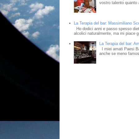
vostro talento quanto a
La Terapia del bar: Massimiliano Scud
Ho dodici anni e passo spesso dietr
alcolici naturalmente, ma mi piace gu
La Terapia del bar: Ar
I miei amati Paesi Bass
anche se meno famosi,