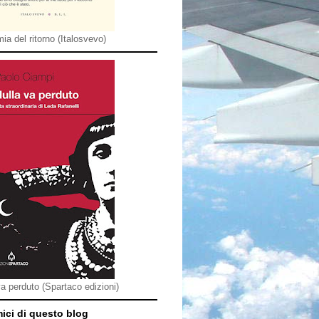
ia del ritorno (Italosvevo)
va perduto (Spartaco edizioni)
mici di questo blog