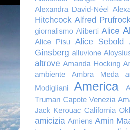
Alexandra David-Néel
Alex
Hitchcock
Alfred Prufroc
A
Alice
giornalismo
Aliberti
Alice Sebold
Alice Pisu
Ginsberg
alluvione
Aloysi
altrove
Amanda Hocking
A
ambiente
Ambra Meda
a
America
Modigliani
A
Truman Capote Venezia Amaz
Jack Kerouac California O
amicizia
Amin Maa
Amiens