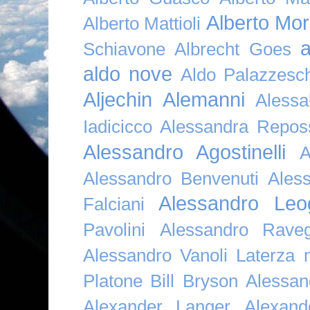
Alberto Mor
Alberto Mattioli
a
Schiavone
Albrecht Goes
aldo nove
Aldo Palazzesch
Aljechin
Alemanni
Alessa
Iadicicco
Alessandra Repos
Alessandro Agostinelli
A
Alessandro Benvenuti
Ales
Alessandro Leo
Falciani
Pavolini
Alessandro Raveg
Alessandro Vanoli Laterza
Platone Bill Bryson
Alessan
Alexander Langer
Alexan