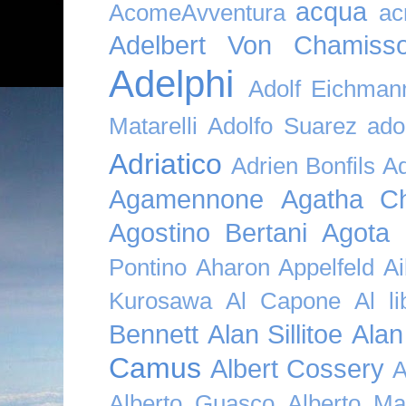
acqua
AcomeAvventura
ac
Adelbert Von Chamiss
Adelphi
Adolf Eichman
Matarelli
Adolfo Suarez
ado
Adriatico
Adrien Bonfils
A
Agamennone
Agatha Ch
Agostino Bertani
Agota K
Pontino
Aharon Appelfeld
Ai
Kurosawa
Al Capone
Al li
Bennett
Alan Sillitoe
Alan
Camus
Albert Cossery
A
Alberto Guasco
Alberto Ma