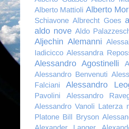
Alberto Mor
Alberto Mattioli
a
Schiavone
Albrecht Goes
aldo nove
Aldo Palazzesch
Aljechin
Alemanni
Alessa
Iadicicco
Alessandra Repos
Alessandro Agostinelli
A
Alessandro Benvenuti
Ales
Alessandro Leo
Falciani
Pavolini
Alessandro Raveg
Alessandro Vanoli Laterza
Platone Bill Bryson
Alessan
Alexander Langer
Alexan