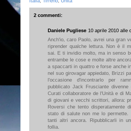
Italia
,
Tirreno
,
Unità
2 commenti:
Daniele Pugliese
10 aprile 2010 alle 
Anch'io, caro Paolo, avrei una gran vo
riprender qualche lettura. Non è il
sai. E ti invidio molto, ma in senso b
entrambe le cose e molte altre ancora
a spaccarti in quattro e forse anche 
nel suo girovagar appiedato, Brizzi p
l'occasione d'incontrarlo per r
pubblicato Jack Frusciante divenne 
Curati collaboratore de l'Unità e di
di giovani e vecchi scrittori, allora: p
Roversi che tento disperatamente d
stato di salute non me lo permette. 
tanti altri ancora. Ripubblicarli in
follia.