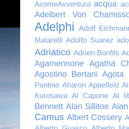
acqua
AcomeAvventura
ac
Adelbert Von Chamiss
Adelphi
Adolf Eichman
Matarelli
Adolfo Suarez
ado
Adriatico
Adrien Bonfils
A
Agamennone
Agatha Ch
Agostino Bertani
Agota K
Pontino
Aharon Appelfeld
Ai
Kurosawa
Al Capone
Al li
Bennett
Alan Sillitoe
Alan
Camus
Albert Cossery
A
Alberto Guasco
Alberto Ma