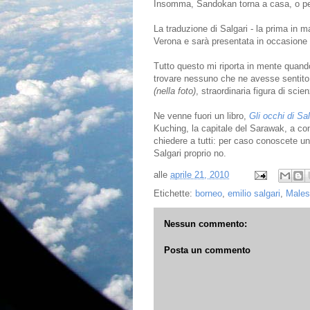
Insomma, Sandokan torna a casa, o per
La traduzione di Salgari - la prima in ma
Verona e sarà presentata in occasione 
Tutto questo mi riporta in mente quando
trovare nessuno che ne avesse sentito 
(nella foto)
, straordinaria figura di scie
Ne venne fuori un libro,
Gli occhi di Sal
Kuching, la capitale del Sarawak, a co
chiedere a tutti: per caso conoscete u
Salgari proprio no.
alle
aprile 21, 2010
Etichette:
borneo
,
emilio salgari
,
Males
Nessun commento:
Posta un commento