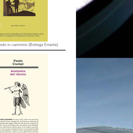
olo in cammino (Bottega Errante)