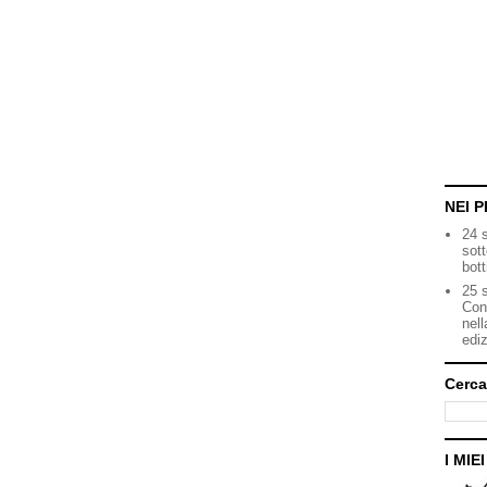
NEI P
24 
sot
bott
25 s
Con
nell
ediz
Cerca
I MIE