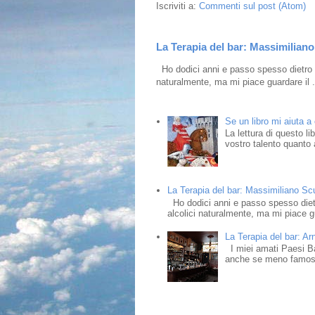
Iscriviti a:
Commenti sul post (Atom)
La Terapia del bar: Massimiliano 
Ho dodici anni e passo spesso dietro i
naturalmente, ma mi piace guardare il .
Se un libro mi aiuta a
La lettura di questo l
vostro talento quanto a
La Terapia del bar: Massimiliano Scud
Ho dodici anni e passo spesso dietr
alcolici naturalmente, ma mi piace gu
La Terapia del bar: Ar
I miei amati Paesi Bass
anche se meno famosi,