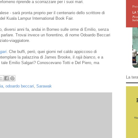
lomeno riprende a scorrazzare per i suoi mari.
lese - sarà pronta proprio per il centenario dello scrittore di
del Kuala Lampur International Book Fair.
, diversi anni fa, andai in Borneo sulle orme di Emilio, senza
parlare. Trovai invece un fiorentino, di nome Odoardo Beccari
nziato-viaggiatore.
gari
. Che buffi, però, quei giorni nel caldo appiccoso di
ntemplare la palazzina di James Brooke, il
rajà bianco
, e a
n tale Emilio Salgari? Conoscevano Totti e Del Piero, ma
La tera
ia
,
odoardo beccari
,
Sarawak