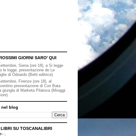
ROSSIMI GIORNI SARO' QUI
settembre, Siena (ore 18), a Si legge
to le logge, presentazione de Le
iglie di Odoardo (Betti editrice)
ettembre, Firenze (ore 18), al
ventino presentazione di Con Bata
a giungla di Marketa Pilatova (Miraggi
ioni)
 nel blog
I LIBRI SU TOSCANALIBRI