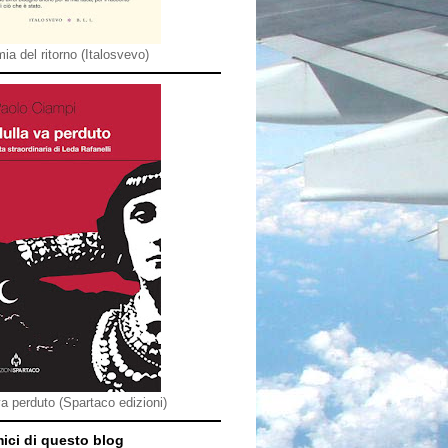
ia del ritorno (Italosvevo)
va perduto (Spartaco edizioni)
mici di questo blog