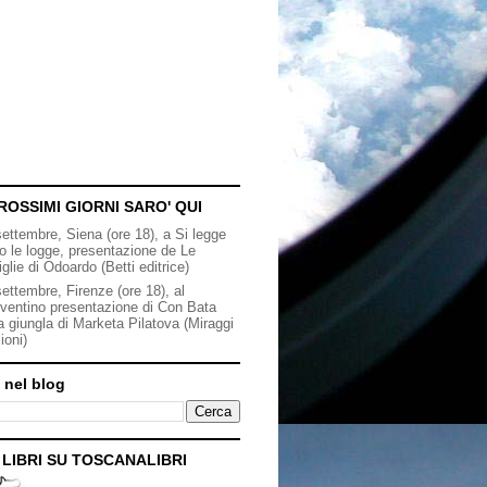
ROSSIMI GIORNI SARO' QUI
settembre, Siena (ore 18), a Si legge
to le logge, presentazione de Le
iglie di Odoardo (Betti editrice)
ettembre, Firenze (ore 18), al
ventino presentazione di Con Bata
a giungla di Marketa Pilatova (Miraggi
ioni)
 nel blog
I LIBRI SU TOSCANALIBRI