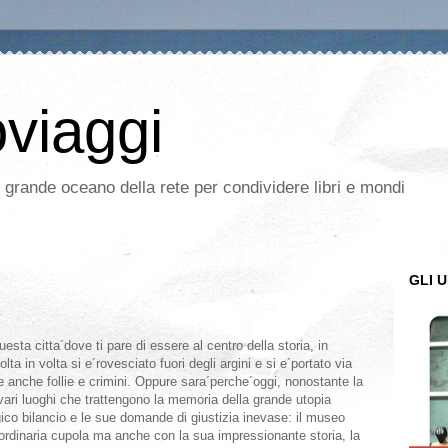
oviaggi
l grande oceano della rete per condividere libri e mondi
GLI U
esta citta´dove ti pare di essere al centro della storia, in
ta in volta si e´rovesciato fuori degli argini e si e´portato via
te anche follie e crimini. Oppure sara´perche´oggi, nonostante la
 vari luoghi che trattengono la memoria della grande utopia
agico bilancio e le sue domande di giustizia inevase: il museo
aordinaria cupola ma anche con la sua impressionante storia, la