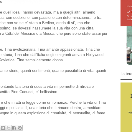
s...
e quell´idea l´hanno devastata, ma a quegli altri, almeno
idea, con dedizione, con passione,con determinazione... e tra
he non so se e´ stata a Berlino, credo di si´, ma che
simo, se dovessi riassumere la sua vita con una citta´
on a Citta´del Messico o a Mosca, che pure sono state assai piu
ice, Tina rivoluzionaria, Tina amante appassionata, Tina che
e storia, Tina che dall'Italia degli emigranti arriva a Hollywood,
 Sovietica, Tina semplicemente donna...
te storie, quanti sentimenti, quante possibilità di vita, quanti
La tera
ontando la storia di questa vita mi permette di ritrovare
critto Pino Cacucci, e´ bellissimo.
a e che infatti si legge come un romanzo. Perchè la vita di Tina
gi e poi lasci lì, una storia che ti rimane dentro, a meditare
segno in questa esplosione di creatività, di sensualità, di fame