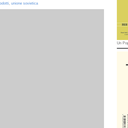
odotti
,
unione sovietica
Un Pop