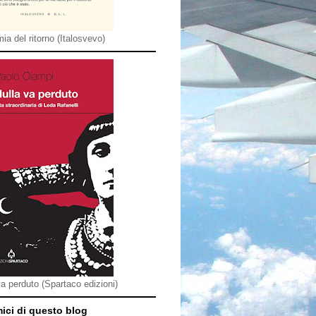
ia del ritorno (Italosvevo)
va perduto (Spartaco edizioni)
mici di questo blog