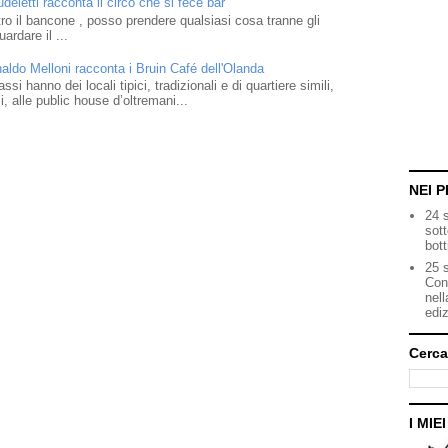
eletti racconta il circo che si fece bar
o il bancone , posso prendere qualsiasi cosa tranne gli
ardare il ...
naldo Melloni racconta i Bruin Café dell'Olanda
i hanno dei locali tipici, tradizionali e di quartiere simili,
 alle public house d’oltremani...
NEI P
24 
sot
bott
25 s
Con
nell
ediz
Cerca
I MIE