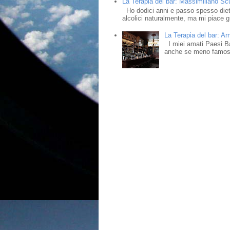
La Terapia del bar: Massimiliano Scud
Ho dodici anni e passo spesso dietr
alcolici naturalmente, ma mi piace gu
La Terapia del bar: Ar
I miei amati Paesi Bass
anche se meno famosi,