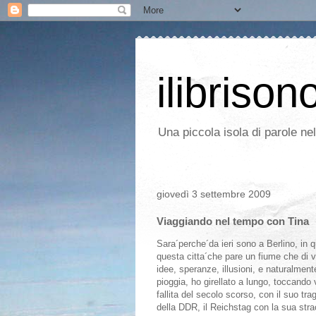
ilibrison
Una piccola isola di parole ne
giovedì 3 settembre 2009
Viaggiando nel tempo con Tina
Sara´perche´da ieri sono a Berlino, in qu
questa citta´che pare un fiume che di vol
idee, speranze, illusioni, e naturalmen
pioggia, ho girellato a lungo, toccando
fallita del secolo scorso, con il suo tr
della DDR, il Reichstag con la sua str