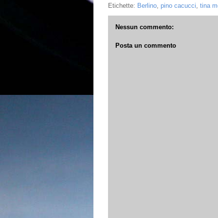
Etichette:
Berlino
,
pino cacucci
,
tina m
Nessun commento:
Posta un commento