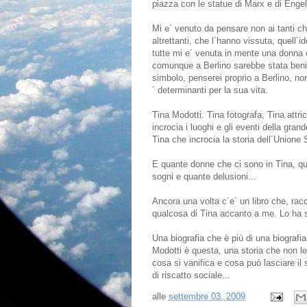
piazza con le statue di Marx e di Engel
Mi e´ venuto da pensare non ai tanti ch
altrettanti, che l´hanno vissuta, quell´
tutte mi e´ venuta in mente una donna c
comunque a Berlino sarebbe stata benis
simbolo, penserei proprio a Berlino, n
´ determinanti per la sua vita.
Tina Modotti. Tina fotografa, Tina attr
incrocia i luoghi e gli eventi della grand
Tina che incrocia la storia dell´Unione
E quante donne che ci sono in Tina, quan
sogni e quante delusioni...
Ancora una volta c´e´ un libro che, racc
qualcosa di Tina accanto a me. Lo ha s
Una biografia che è più di una biografi
Modotti è questa, una storia che non leg
cosa si vanifica e cosa può lasciare il 
di riscatto sociale...
alle
settembre 03, 2009