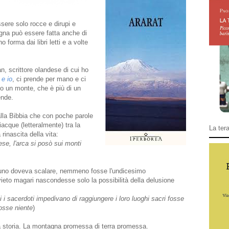
ere solo rocce e dirupi e
agna può essere fatta anche di
 forma dai libri letti e a volte
, scrittore olandese di cui ho
 e io
, ci prende per mano e ci
o un monte, che è più di un
ende.
alla Bibbia che con poche parole
acque (letteralmente) tra la
La tera
 rinascita della vita:
se, l'arca si posò sui monti
uno doveva scalare, nemmeno fosse l'undicesimo
eto magari nascondesse solo la possibilità della delusione
 i sacerdoti impedivano di raggiungere i loro luoghi sacri fosse
fosse niente
)
lla storia. La montagna promessa di terra promessa.