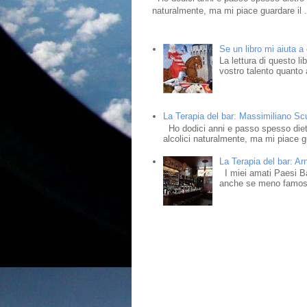
naturalmente, ma mi piace guardare il .
Se un libro mi aiuta a
La lettura di questo l
vostro talento quanto a
La Terapia del bar: Massimiliano Scud
Ho dodici anni e passo spesso dietr
alcolici naturalmente, ma mi piace gu
La Terapia del bar: Ar
I miei amati Paesi Bass
anche se meno famosi,