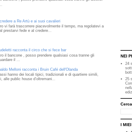
..
 credere a Re Artù e ai suoi cavalieri
ibro vi farà trascorrere piacevolmente il tempo, ma regolatevi a
l prestarvi fede e al credere...
eletti racconta il circo che si fece bar
o il bancone , posso prendere qualsiasi cosa tranne gli
NEI P
ardare il ...
24 
sot
naldo Melloni racconta i Bruin Café dell'Olanda
bott
i hanno dei locali tipici, tradizionali e di quartiere simili,
25 s
 alle public house d’oltremani...
Con
nell
ediz
Cerca
I MIE