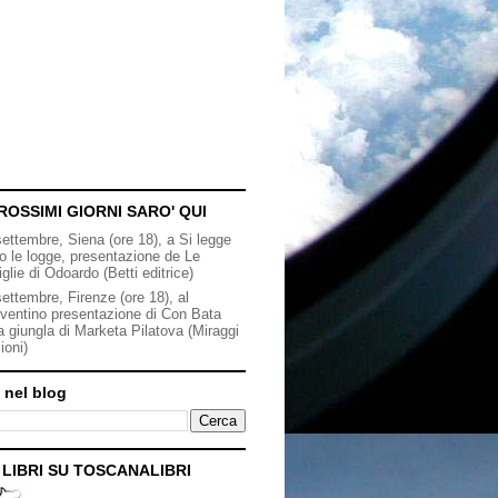
ROSSIMI GIORNI SARO' QUI
settembre, Siena (ore 18), a Si legge
to le logge, presentazione de Le
iglie di Odoardo (Betti editrice)
ettembre, Firenze (ore 18), al
ventino presentazione di Con Bata
a giungla di Marketa Pilatova (Miraggi
ioni)
 nel blog
I LIBRI SU TOSCANALIBRI