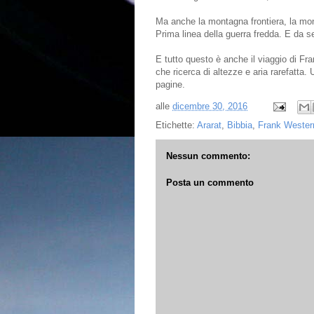
Ma anche la montagna frontiera, la mon
Prima linea della guerra fredda. E da se
E tutto questo è anche il viaggio di Fr
che ricerca di altezze e aria rarefatta.
pagine.
alle
dicembre 30, 2016
Etichette:
Ararat
,
Bibbia
,
Frank Weste
Nessun commento:
Posta un commento