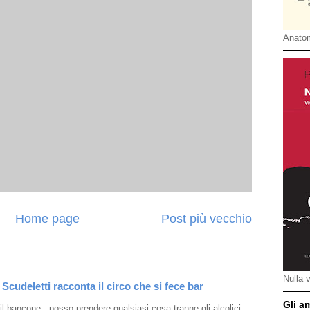
Anatom
Home page
Post più vecchio
Nulla 
Scudeletti racconta il circo che si fece bar
Gli a
l bancone , posso prendere qualsiasi cosa tranne gli alcolici