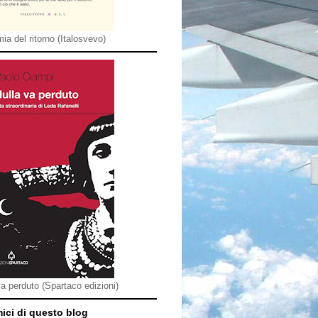
ia del ritorno (Italosvevo)
va perduto (Spartaco edizioni)
mici di questo blog