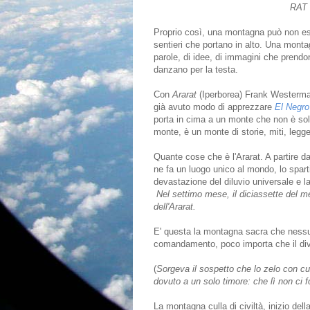
RAT
Proprio così, una montagna può non ess
sentieri che portano in alto. Una mont
parole, di idee, di immagini che prendono
danzano per la testa.
Con
Ararat
(Iperborea) Frank Westerman
già avuto modo di apprezzare
El Negro
porta in cima a un monte che non è sol
monte, è un monte di storie, miti, legg
Quante cose che è l'Ararat. A partire d
ne fa un luogo unico al mondo, lo sparti
devastazione del diluvio universale e la
Nel settimo mese, il diciassette del me
dell'Ararat.
E' questa la montagna sacra che ness
comandamento, poco importa che il divi
(
Sorgeva il sospetto che lo zelo con cui
dovuto a un solo timore: che lì non ci 
La montagna culla di civiltà, inizio de