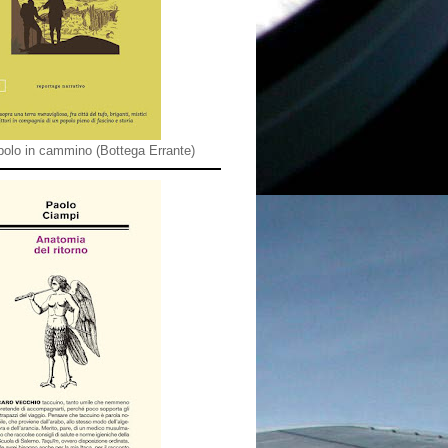
olo in cammino (Bottega Errante)