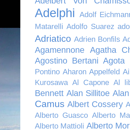
Adelbert Von Chamiss
Adelphi
Adolf Eichman
Matarelli
Adolfo Suarez
ado
Adriatico
Adrien Bonfils
A
Agamennone
Agatha Ch
Agostino Bertani
Agota K
Pontino
Aharon Appelfeld
Ai
Kurosawa
Al Capone
Al li
Bennett
Alan Sillitoe
Alan
Camus
Albert Cossery
A
Alberto Guasco
Alberto Ma
Alberto Mor
Alberto Mattioli