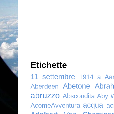
Etichette
11 settembre
1914
a
Aar
Abetone
Abra
Aberdeen
abruzzo
Abscondita
Aby 
acqua
AcomeAvventura
ac