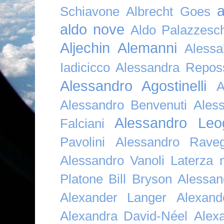
a
Schiavone
Albrecht Goes
aldo nove
Aldo Palazzesch
Aljechin
Alemanni
Alessa
Iadicicco
Alessandra Repos
Alessandro Agostinelli
A
Alessandro Benvenuti
Ales
Alessandro Leo
Falciani
Pavolini
Alessandro Raveg
Alessandro Vanoli Laterza
Platone Bill Bryson
Alessan
Alexander Langer
Alexan
Alexandra David-Néel
Alex