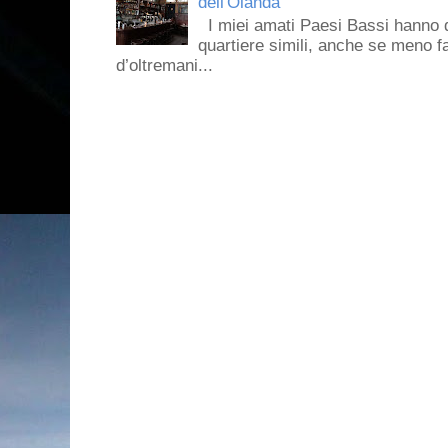
dell'Olanda
I miei amati Paesi Bassi hanno dei 
quartiere simili, anche se meno f
d’oltremani...