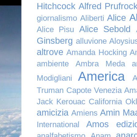
Hitchcock
Alfred Prufroc
A
Alice
giornalismo
Aliberti
Alice Sebold
Alice Pisu
Ginsberg
alluvione
Aloysi
altrove
Amanda Hocking
A
ambiente
Ambra Meda
a
America
Modigliani
A
Truman Capote Venezia Amaz
Jack Kerouac California O
amicizia
Amin Maa
Amiens
Amos edizio
International
anar
analfabetismo
Anam