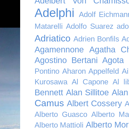
Adelbert Von Chamiss
Adelphi
Adolf Eichman
Matarelli
Adolfo Suarez
ado
Adriatico
Adrien Bonfils
A
Agamennone
Agatha Ch
Agostino Bertani
Agota K
Pontino
Aharon Appelfeld
Ai
Kurosawa
Al Capone
Al li
Bennett
Alan Sillitoe
Alan
Camus
Albert Cossery
A
Alberto Guasco
Alberto Ma
Alberto Mor
Alberto Mattioli