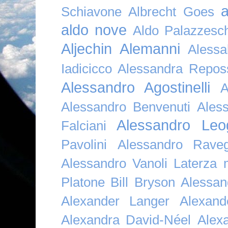
a
Schiavone
Albrecht Goes
aldo nove
Aldo Palazzesch
Aljechin
Alemanni
Alessa
Iadicicco
Alessandra Repos
Alessandro Agostinelli
A
Alessandro Benvenuti
Ales
Alessandro Leo
Falciani
Pavolini
Alessandro Raveg
Alessandro Vanoli Laterza
Platone Bill Bryson
Alessan
Alexander Langer
Alexan
Alexandra David-Néel
Alex