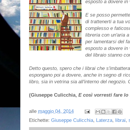
esposto a dovere in v
E se posso permette
di trattenerti a tua vo
complesso e faticoso,
libreria con un'aria a
per lamentarsi del fa
esposto a dovere in v
del libraio stanno c
Detto questo, spero che i librai che s'imbatter
espongano poi a dovere, anche in segno di ri
libro, sia in vetrina sia all'interno del negozio.
(Giuseppe Culicchia,
E così vorresti fare lo
alle
maggio 04, 2014
Etichette:
Giuseppe Culicchia
,
Laterza
,
librai
,