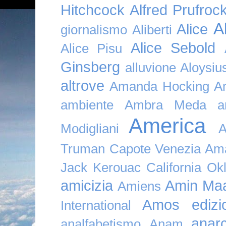
Hitchcock
Alfred Prufroc
A
Alice
giornalismo
Aliberti
Alice Sebold
Alice Pisu
Ginsberg
alluvione
Aloysi
altrove
Amanda Hocking
A
ambiente
Ambra Meda
a
America
Modigliani
A
Truman Capote Venezia Amaz
Jack Kerouac California O
amicizia
Amin Maa
Amiens
Amos edizio
International
anar
analfabetismo
Anam