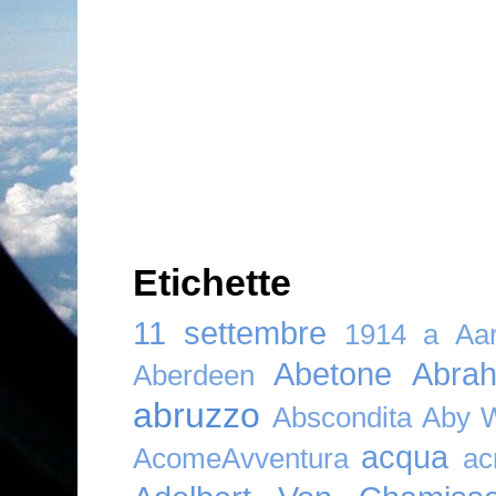
Etichette
11 settembre
1914
a
Aar
Abetone
Abra
Aberdeen
abruzzo
Abscondita
Aby 
acqua
AcomeAvventura
ac