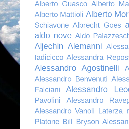
Alberto Guasco
Alberto Ma
Alberto Mor
Alberto Mattioli
a
Schiavone
Albrecht Goes
aldo nove
Aldo Palazzesch
Aljechin
Alemanni
Alessa
Iadicicco
Alessandra Repos
Alessandro Agostinelli
A
Alessandro Benvenuti
Ales
Alessandro Leo
Falciani
Pavolini
Alessandro Raveg
Alessandro Vanoli Laterza
Platone Bill Bryson
Alessan