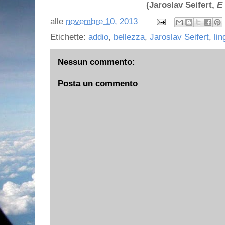
(Jaroslav Seifert,
E
alle
novembre 10, 2013
Etichette:
addio
,
bellezza
,
Jaroslav Seifert
,
lin
Nessun commento:
Posta un commento