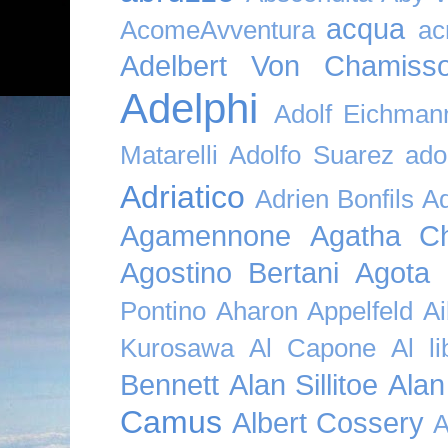
acqua
AcomeAvventura
ac
Adelbert Von Chamiss
Adelphi
Adolf Eichman
Matarelli
Adolfo Suarez
ado
Adriatico
Adrien Bonfils
A
Agamennone
Agatha Ch
Agostino Bertani
Agota K
Pontino
Aharon Appelfeld
Ai
Kurosawa
Al Capone
Al li
Bennett
Alan Sillitoe
Alan
Camus
Albert Cossery
A