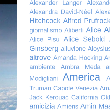
Alexander Langer
Alexan
Alexandra David-Néel
Alex
Hitchcock
Alfred Prufroc
A
Alice
giornalismo
Aliberti
Alice Sebold
Alice Pisu
Ginsberg
alluvione
Aloysi
altrove
Amanda Hocking
A
ambiente
Ambra Meda
a
America
Modigliani
A
Truman Capote Venezia Amaz
Jack Kerouac California O
amicizia
Amin Maa
Amiens