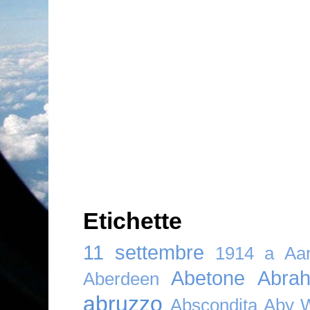
Etichette
11 settembre
1914
a
Aar
Abetone
Abra
Aberdeen
abruzzo
Abscondita
Aby 