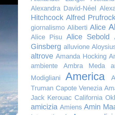
Alexandra David-Néel
Alex
Hitchcock
Alfred Prufroc
A
Alice
giornalismo
Aliberti
Alice Sebold
Alice Pisu
Ginsberg
alluvione
Aloysi
altrove
Amanda Hocking
A
ambiente
Ambra Meda
a
America
Modigliani
A
Truman Capote Venezia Amaz
Jack Kerouac California O
amicizia
Amin Maa
Amiens