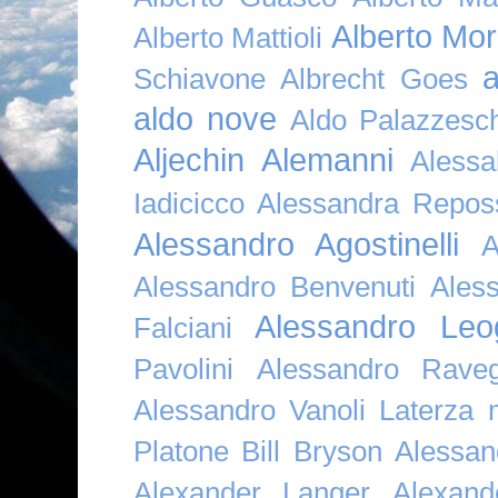
Alberto Mor
Alberto Mattioli
a
Schiavone
Albrecht Goes
aldo nove
Aldo Palazzesch
Aljechin
Alemanni
Alessa
Iadicicco
Alessandra Repos
Alessandro Agostinelli
A
Alessandro Benvenuti
Ales
Alessandro Leo
Falciani
Pavolini
Alessandro Raveg
Alessandro Vanoli Laterza
Platone Bill Bryson
Alessan
Alexander Langer
Alexan