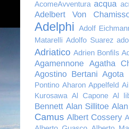
acqua
AcomeAvventura
ac
Adelbert Von Chamiss
Adelphi
Adolf Eichman
Matarelli
Adolfo Suarez
ado
Adriatico
Adrien Bonfils
A
Agamennone
Agatha Ch
Agostino Bertani
Agota K
Pontino
Aharon Appelfeld
Ai
Kurosawa
Al Capone
Al li
Bennett
Alan Sillitoe
Alan
Camus
Albert Cossery
A
Alberto Guasco
Alberto Ma