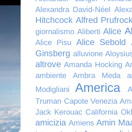
Alexandra David-Néel
Alex
Hitchcock
Alfred Prufroc
A
Alice
giornalismo
Aliberti
Alice Sebold
Alice Pisu
Ginsberg
alluvione
Aloysi
altrove
Amanda Hocking
A
ambiente
Ambra Meda
a
America
Modigliani
A
Truman Capote Venezia Amaz
Jack Kerouac California O
amicizia
Amin Maa
Amiens