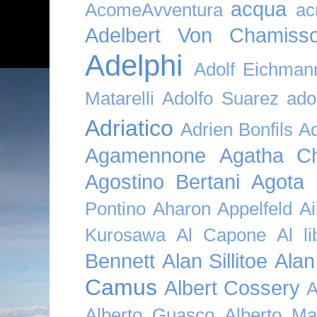
acqua
AcomeAvventura
ac
Adelbert Von Chamiss
Adelphi
Adolf Eichman
Matarelli
Adolfo Suarez
ado
Adriatico
Adrien Bonfils
A
Agamennone
Agatha Ch
Agostino Bertani
Agota K
Pontino
Aharon Appelfeld
Ai
Kurosawa
Al Capone
Al li
Bennett
Alan Sillitoe
Alan
Camus
Albert Cossery
A
Alberto Guasco
Alberto Ma