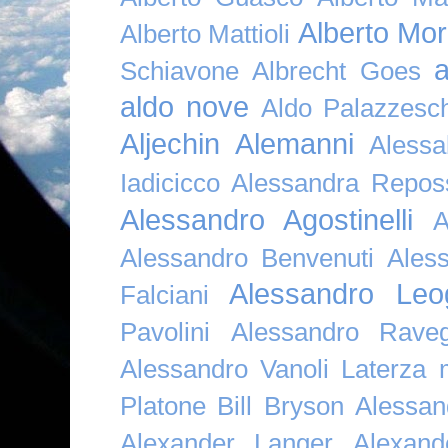
Alberto Mor
Alberto Mattioli
a
Schiavone
Albrecht Goes
aldo nove
Aldo Palazzesch
Aljechin
Alemanni
Alessa
Iadicicco
Alessandra Repos
Alessandro Agostinelli
A
Alessandro Benvenuti
Ales
Alessandro Leo
Falciani
Pavolini
Alessandro Raveg
Alessandro Vanoli Laterza
Platone Bill Bryson
Alessan
Alexander Langer
Alexan