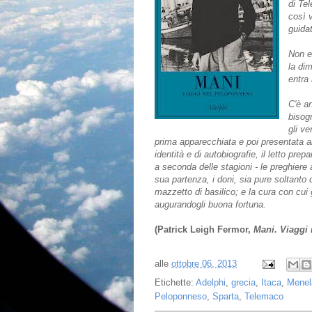
di Te
così v
guidat
Non e
la di
entra
C'è a
bisogn
gli ve
prima apparecchiata e poi presentata all
identità e di autobiografie, il letto prep
a seconda delle stagioni - le preghiere a
sua partenza, i doni, sia pure soltanto 
mazzetto di basilico; e la cura con cui 
augurandogli buona fortuna.
(Patrick Leigh Fermor,
Mani. Viaggi
alle
ottobre 06, 2013
Etichette:
Adelphi
,
grecia
,
Itaca
,
Menel
Peloponneso
,
Sparta
,
Telemaco