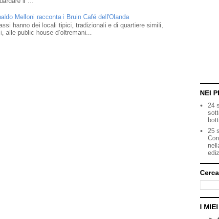
ardare il ...
naldo Melloni racconta i Bruin Café dell'Olanda
i hanno dei locali tipici, tradizionali e di quartiere simili,
 alle public house d’oltremani...
NEI P
24 
sot
bott
25 s
Con
nell
ediz
Cerca
I MIE