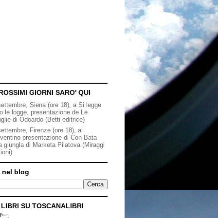
ROSSIMI GIORNI SARO' QUI
settembre, Siena (ore 18), a Si legge
to le logge, presentazione de Le
iglie di Odoardo (Betti editrice)
ettembre, Firenze (ore 18), al
ventino presentazione di Con Bata
a giungla di Marketa Pilatova (Miraggi
ioni)
 nel blog
I LIBRI SU TOSCANALIBRI