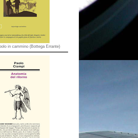
olo in cammino (Bottega Errante)