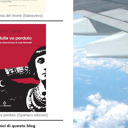
ia del ritorno (Italosvevo)
va perduto (Spartaco edizioni)
mici di questo blog