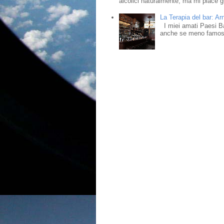
alcolici naturalmente, ma mi piace gu
La Terapia del bar: Ar
I miei amati Paesi Bass
anche se meno famosi,