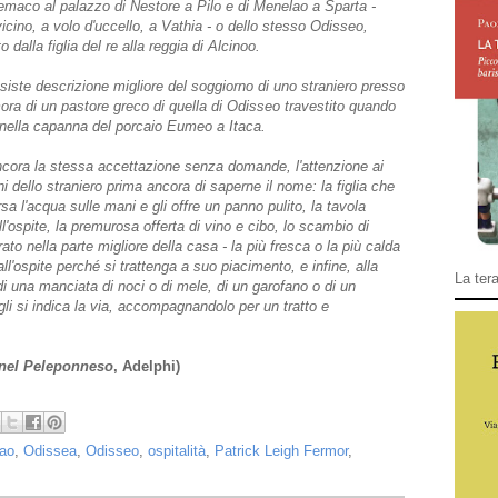
lemaco al palazzo di Nestore a Pilo e di Menelao a Sparta -
icino, a volo d'uccello, a Vathia - o dello stesso Odisseo,
o dalla figlia del re alla reggia di Alcinoo.
siste descrizione migliore del soggiorno di uno straniero presso
mora di un pastore greco di quella di Odisseo travestito quando
 nella capanna del porcaio Eumeo a Itaca.
ncora la stessa accettazione senza domande, l'attenzione ai
i dello straniero prima ancora di saperne il nome: la figlia che
rsa l'acqua sulle mani e gli offre un panno pulito, la tavola
'ospite, la premurosa offerta di vino e cibo, lo scambio di
arato nella parte migliore della casa - la più fresca o la più calda
ll'ospite perché si trattenga a suo piacimento, e infine, alla
La tera
di una manciata di noci o di mele, di un garofano o di un
gli si indica la via, accompagnandolo per un tratto e
 nel Peleponneso
, Adelphi)
ao
,
Odissea
,
Odisseo
,
ospitalità
,
Patrick Leigh Fermor
,