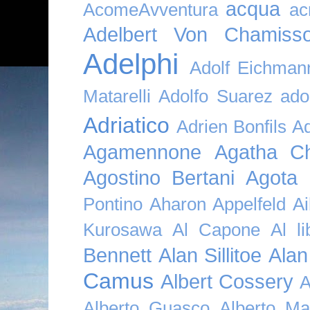
acqua
AcomeAvventura
ac
Adelbert Von Chamiss
Adelphi
Adolf Eichman
Matarelli
Adolfo Suarez
ado
Adriatico
Adrien Bonfils
A
Agamennone
Agatha Ch
Agostino Bertani
Agota K
Pontino
Aharon Appelfeld
Ai
Kurosawa
Al Capone
Al li
Bennett
Alan Sillitoe
Alan
Camus
Albert Cossery
A
Alberto Guasco
Alberto Ma