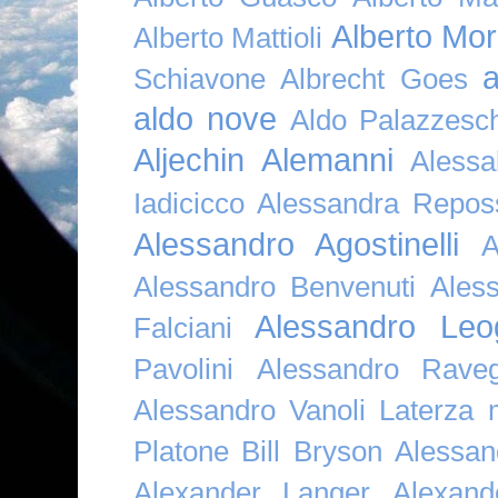
Alberto Mor
Alberto Mattioli
a
Schiavone
Albrecht Goes
aldo nove
Aldo Palazzesch
Aljechin
Alemanni
Alessa
Iadicicco
Alessandra Repos
Alessandro Agostinelli
A
Alessandro Benvenuti
Ales
Alessandro Leo
Falciani
Pavolini
Alessandro Raveg
Alessandro Vanoli Laterza
Platone Bill Bryson
Alessan
Alexander Langer
Alexan