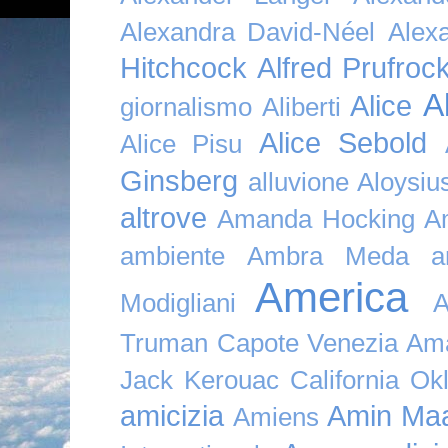
Alexandra David-Néel
Alex
Hitchcock
Alfred Prufroc
A
Alice
giornalismo
Aliberti
Alice Sebold
Alice Pisu
Ginsberg
alluvione
Aloysi
altrove
Amanda Hocking
A
ambiente
Ambra Meda
a
America
Modigliani
A
Truman Capote Venezia Amaz
Jack Kerouac California O
amicizia
Amin Maa
Amiens