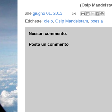
(Osip Mandelst
alle
giugno 01, 2013
Etichette:
cielo
,
Osip Mandelstam
,
poesia
Nessun commento:
Posta un commento