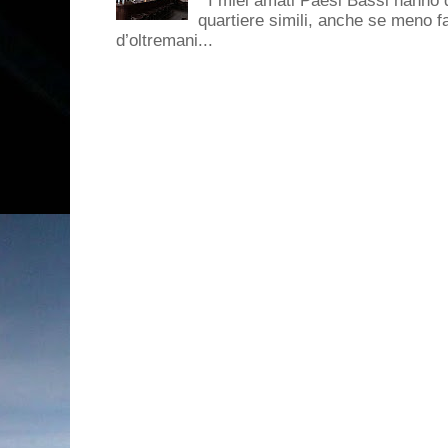
I miei amati Paesi Bassi hanno dei 
quartiere simili, anche se meno f
d’oltremani...