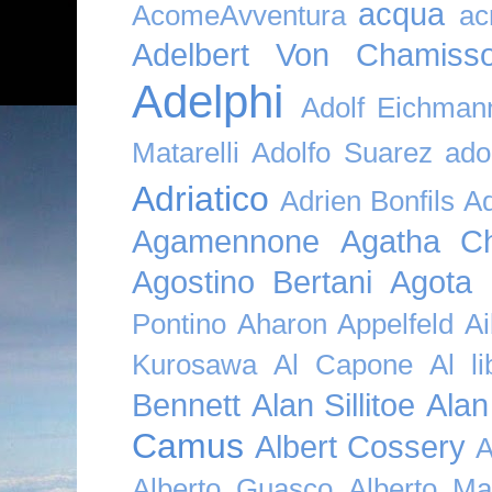
acqua
AcomeAvventura
ac
Adelbert Von Chamiss
Adelphi
Adolf Eichman
Matarelli
Adolfo Suarez
ado
Adriatico
Adrien Bonfils
A
Agamennone
Agatha Ch
Agostino Bertani
Agota K
Pontino
Aharon Appelfeld
Ai
Kurosawa
Al Capone
Al li
Bennett
Alan Sillitoe
Alan
Camus
Albert Cossery
A
Alberto Guasco
Alberto Ma