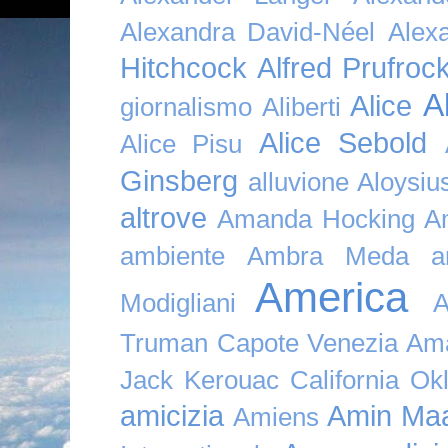
Alexandra David-Néel
Alex
Hitchcock
Alfred Prufroc
A
Alice
giornalismo
Aliberti
Alice Sebold
Alice Pisu
Ginsberg
alluvione
Aloysi
altrove
Amanda Hocking
A
ambiente
Ambra Meda
a
America
Modigliani
A
Truman Capote Venezia Amaz
Jack Kerouac California O
amicizia
Amin Maa
Amiens