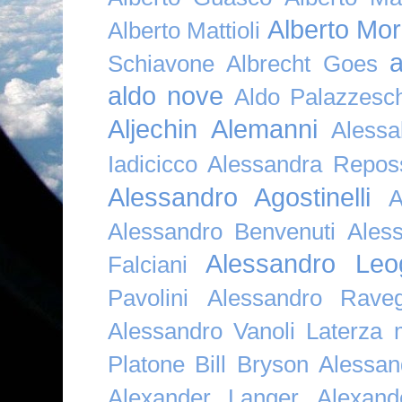
Alberto Mor
Alberto Mattioli
a
Schiavone
Albrecht Goes
aldo nove
Aldo Palazzesch
Aljechin
Alemanni
Alessa
Iadicicco
Alessandra Repos
Alessandro Agostinelli
A
Alessandro Benvenuti
Ales
Alessandro Leo
Falciani
Pavolini
Alessandro Raveg
Alessandro Vanoli Laterza
Platone Bill Bryson
Alessan
Alexander Langer
Alexan