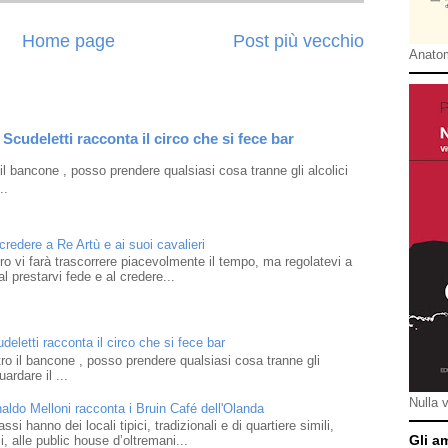
Home page
Post più vecchio
Anatom
Scudeletti racconta il circo che si fece bar
l bancone , posso prendere qualsiasi cosa tranne gli alcolici
..
 credere a Re Artù e ai suoi cavalieri
ibro vi farà trascorrere piacevolmente il tempo, ma regolatevi a
l prestarvi fede e al credere...
eletti racconta il circo che si fece bar
o il bancone , posso prendere qualsiasi cosa tranne gli
ardare il ...
Nulla 
naldo Melloni racconta i Bruin Café dell'Olanda
i hanno dei locali tipici, tradizionali e di quartiere simili,
Gli a
 alle public house d’oltremani...