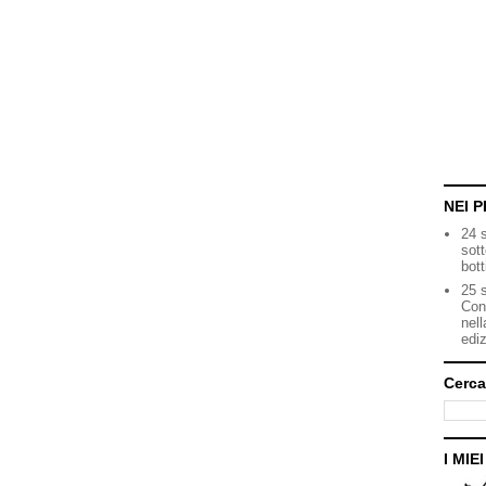
NEI P
24 
sot
bott
25 s
Con
nell
ediz
Cerca
I MIE