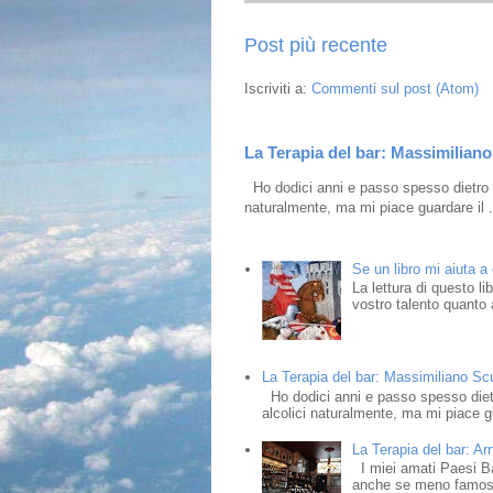
Post più recente
Iscriviti a:
Commenti sul post (Atom)
La Terapia del bar: Massimiliano 
Ho dodici anni e passo spesso dietro i
naturalmente, ma mi piace guardare il .
Se un libro mi aiuta a
La lettura di questo l
vostro talento quanto a
La Terapia del bar: Massimiliano Scud
Ho dodici anni e passo spesso dietr
alcolici naturalmente, ma mi piace gu
La Terapia del bar: Ar
I miei amati Paesi Bass
anche se meno famosi,