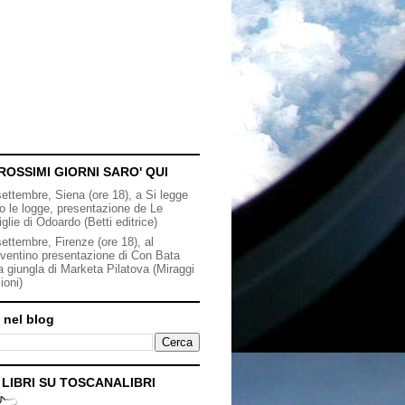
ROSSIMI GIORNI SARO' QUI
settembre, Siena (ore 18), a Si legge
to le logge, presentazione de Le
iglie di Odoardo (Betti editrice)
ettembre, Firenze (ore 18), al
ventino presentazione di Con Bata
a giungla di Marketa Pilatova (Miraggi
ioni)
 nel blog
I LIBRI SU TOSCANALIBRI