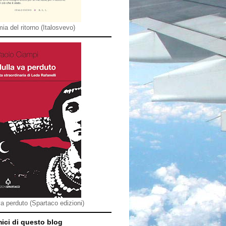
ia del ritorno (Italosvevo)
va perduto (Spartaco edizioni)
mici di questo blog