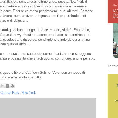
 grattacieli, senza locali ultimo grido, questa New York di
e appartate e giardini dove si va a passeggiare insieme al
io cane. E forse esistono per davvero i suoi abitanti. Persone
à, lavoro, cultura diversa, ognuna con il proprio fardello di
nze e di delusioni.
tutti gli abitanti di ogni città del mondo, si dirà. Eppure no,
è questi newyorkesi scendono per strada, si incontrano, si
ano, attaccano discorso, condividono parole da cui alla fine
nde qualcos'altro....
he si mescola e si confonde, come i cani che non si reggono
nità e possibilità che si schiudono, comunque, anche per i più
.
La tera
i
, questo libro di Cathleen Schine. Vero, con un tocco di
una scrittrice alla sua città.
,
Central Park
,
New York