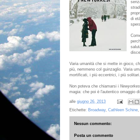
senza
strad
propr
di et
spera
Come 
perch
salut
disce
Varia umanità che si mette in gioco, c
più, nemmeno col guinzaglio. Varia uma
mortificati, i più eccentrici, i più solitari
Non poteva che chiamarsi i
Newyorkes
magia: che poi è l'autentico omaggio di 
alle
giugno 26, 2013
Etichette:
Broadway
,
Cathleen Schine
Nessun commento:
Posta un commento