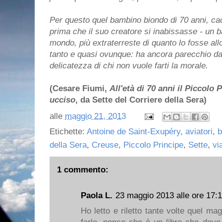
Per questo quel bambino biondo di 70 anni, cad
prima che il suo creatore si inabissasse - un 
mondo, più extraterreste di quanto lo fosse all
tanto e quasi ovunque: ha ancora parecchio d
delicatezza di chi non vuole farti la morale.
(Cesare Fiumi,
All'età di 70 anni il Piccolo 
ucciso
, da Sette del Corriere della Sera)
alle
maggio 21, 2013
Etichette:
Antoine de Saint-Exupéry
,
aviatori
,
b
della Sera
,
Creuse
,
Piccolo Principe
,
Sette
,
vi
1 commento:
Paola L.
23 maggio 2013 alle ore 17:
Ho letto e riletto tante volte quel ma