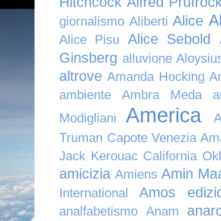
Hitchcock
Alfred Prufroc
A
Alice
giornalismo
Aliberti
Alice Sebold
Alice Pisu
Ginsberg
alluvione
Aloysi
altrove
Amanda Hocking
A
ambiente
Ambra Meda
a
America
Modigliani
A
Truman Capote Venezia Amaz
Jack Kerouac California O
amicizia
Amin Maa
Amiens
Amos edizio
International
anar
analfabetismo
Anam