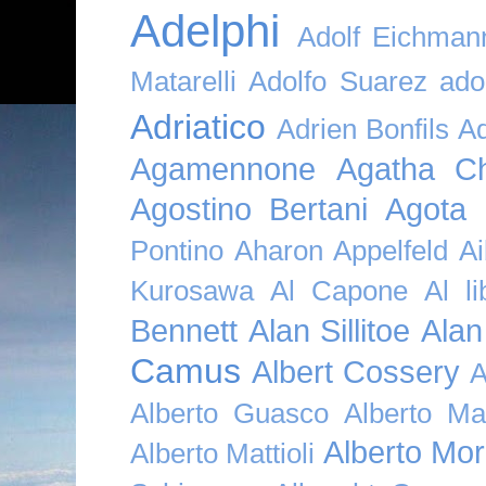
Adelphi
Adolf Eichman
Matarelli
Adolfo Suarez
ado
Adriatico
Adrien Bonfils
A
Agamennone
Agatha Ch
Agostino Bertani
Agota K
Pontino
Aharon Appelfeld
Ai
Kurosawa
Al Capone
Al li
Bennett
Alan Sillitoe
Alan
Camus
Albert Cossery
A
Alberto Guasco
Alberto Ma
Alberto Mor
Alberto Mattioli