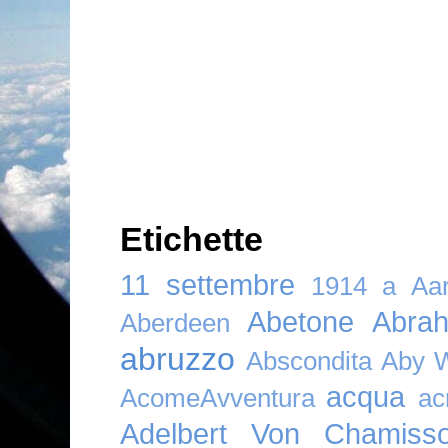
Etichette
11 settembre
1914
a
Aar
Abetone
Abra
Aberdeen
abruzzo
Abscondita
Aby 
acqua
AcomeAvventura
ac
Adelbert Von Chamiss