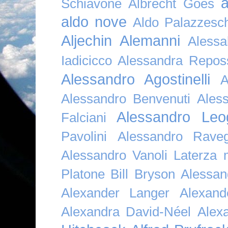
a
Schiavone
Albrecht Goes
aldo nove
Aldo Palazzesch
Aljechin
Alemanni
Alessa
Iadicicco
Alessandra Repos
Alessandro Agostinelli
A
Alessandro Benvenuti
Ales
Alessandro Leo
Falciani
Pavolini
Alessandro Raveg
Alessandro Vanoli Laterza
Platone Bill Bryson
Alessan
Alexander Langer
Alexan
Alexandra David-Néel
Alex