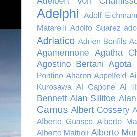
Adelbert Von Chamiss
Adelphi
Adolf Eichman
Matarelli
Adolfo Suarez
ado
Adriatico
Adrien Bonfils
A
Agamennone
Agatha Ch
Agostino Bertani
Agota K
Pontino
Aharon Appelfeld
Ai
Kurosawa
Al Capone
Al li
Bennett
Alan Sillitoe
Alan
Camus
Albert Cossery
A
Alberto Guasco
Alberto Ma
Alberto Mor
Alberto Mattioli