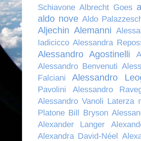
a
Schiavone
Albrecht Goes
aldo nove
Aldo Palazzesch
Aljechin
Alemanni
Alessa
Iadicicco
Alessandra Repos
Alessandro Agostinelli
A
Alessandro Benvenuti
Ales
Alessandro Leo
Falciani
Pavolini
Alessandro Raveg
Alessandro Vanoli Laterza
Platone Bill Bryson
Alessan
Alexander Langer
Alexan
Alexandra David-Néel
Alex