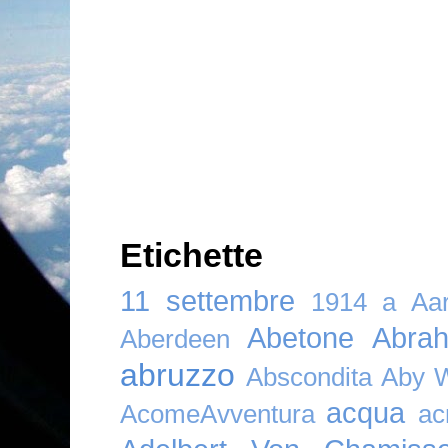
Etichette
11 settembre
1914
a
Aar
Abetone
Abra
Aberdeen
abruzzo
Abscondita
Aby 
acqua
AcomeAvventura
ac