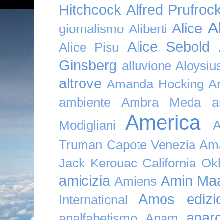
Hitchcock
Alfred Prufroc
A
Alice
giornalismo
Aliberti
Alice Sebold
Alice Pisu
Ginsberg
alluvione
Aloysi
altrove
Amanda Hocking
A
ambiente
Ambra Meda
a
America
Modigliani
A
Truman Capote Venezia Amaz
Jack Kerouac California O
amicizia
Amin Maa
Amiens
Amos edizio
International
anar
analfabetismo
Anam