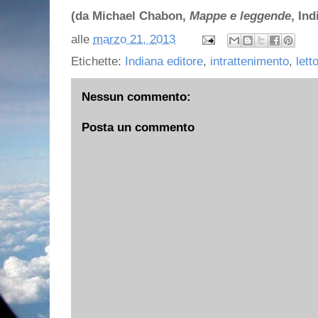
(da Michael Chabon,
Mappe e leggende
, Ind
alle
marzo 21, 2013
Etichette:
Indiana editore
,
intrattenimento
,
lett
Nessun commento:
Posta un commento