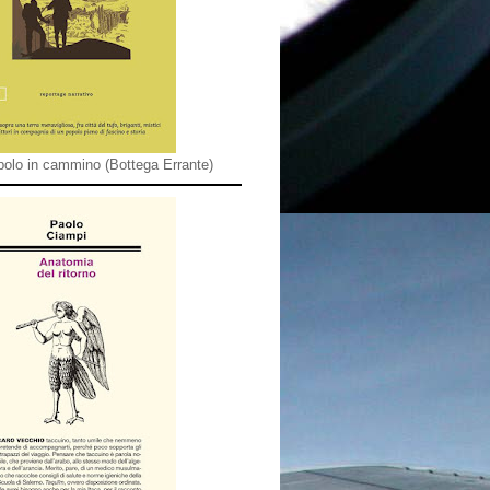
olo in cammino (Bottega Errante)