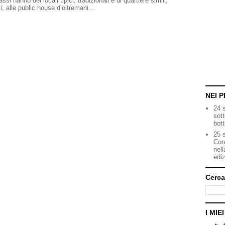
i hanno dei locali tipici, tradizionali e di quartiere simili,
 alle public house d’oltremani...
NEI P
24 
sot
bott
25 s
Con
nell
ediz
Cerca
I MIE