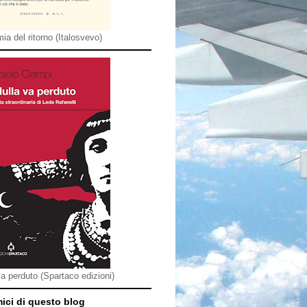
ia del ritorno (Italosvevo)
va perduto (Spartaco edizioni)
mici di questo blog