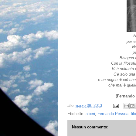
N
per v
No
pe
Bisogna a
Con la filosof
Vi è soltanto 
C'è solo una 
e un sogno di ciò che 
che mai è quell
(Fernando
alle
marzo 09, 2013
Etichette:
alberi
,
Fernando Pessoa
,
fil
Nessun commento: