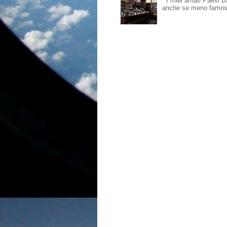
I miei amati Paesi Bass
anche se meno famosi,