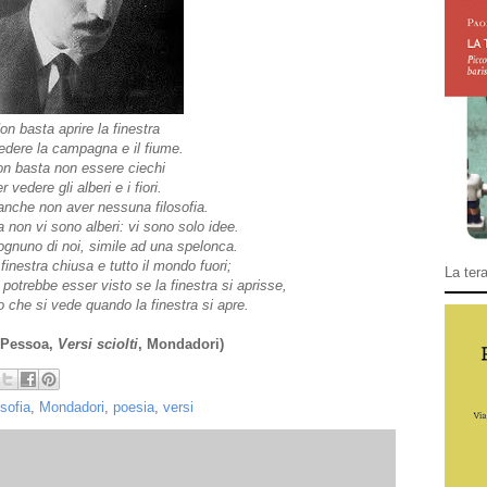
on basta aprire la finestra
edere la campagna e il fiume.
n basta non essere ciechi
r vedere gli alberi e i fiori.
nche non aver nessuna filosofia.
ia non vi sono alberi: vi sono solo idee.
ognuno di noi, simile ad una spelonca.
finestra chiusa e tutto il mondo fuori;
La tera
potrebbe esser visto se la finestra si aprisse,
o che si vede quando la finestra si apre.
 Pessoa,
Versi sciolti
, Mondadori)
osofia
,
Mondadori
,
poesia
,
versi