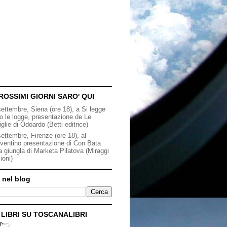
ROSSIMI GIORNI SARO' QUI
settembre, Siena (ore 18), a Si legge
to le logge, presentazione de Le
iglie di Odoardo (Betti editrice)
ettembre, Firenze (ore 18), al
ventino presentazione di Con Bata
a giungla di Marketa Pilatova (Miraggi
ioni)
 nel blog
I LIBRI SU TOSCANALIBRI