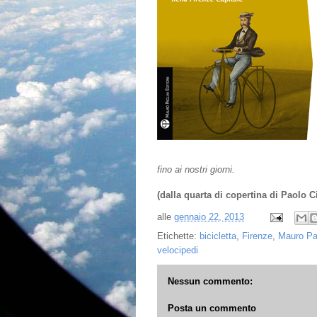
fino ai nostri giorni.
(dalla quarta di copertina di Paolo 
alle
gennaio 22, 2013
Etichette:
bicicletta
,
Firenze
,
Mauro Pag
velocipedi
Nessun commento:
Posta un commento