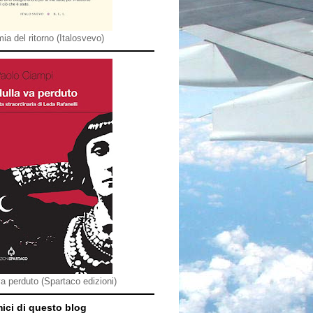
ia del ritorno (Italosvevo)
va perduto (Spartaco edizioni)
mici di questo blog