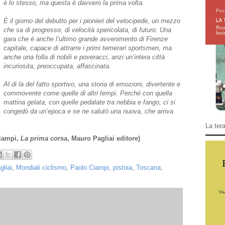
è lo stesso, ma questa è davvero la prima volta.
È il giorno del debutto per i pionieri del velocipede, un mezzo
che sa di progresso, di velocità spericolata, di futuro. Una
gara che è anche l’ultimo grande avvenimento di Firenze
capitale, capace di attrarre i primi temerari sportsmen, ma
anche una folla di nobili e poveracci, anzi un’intera città
incuriosita, preoccupata, affascinata.
Al di là del fatto sportivo, una storia di emozioni, divertente e
commovente come quelle di altri tempi. Perché con quella
mattina gelata, con quelle pedalate tra nebbia e fango, ci si
congedò da un’epoca e se ne salutò una nuova, che arriva
La tera
Ciampi,
La prima corsa
, Mauro Pagliai editore)
liai
,
Mondiali ciclismo
,
Paolo Ciampi
,
pistoia
,
Toscana
,