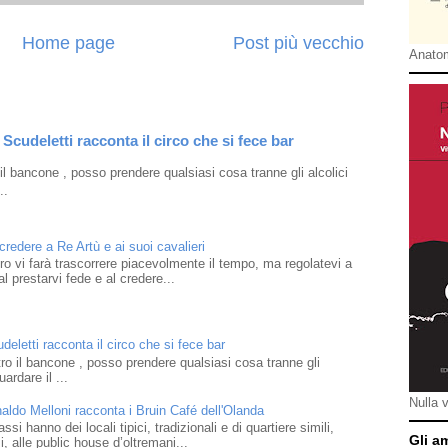
Home page
Post più vecchio
Anatom
Scudeletti racconta il circo che si fece bar
l bancone , posso prendere qualsiasi cosa tranne gli alcolici
..
 credere a Re Artù e ai suoi cavalieri
ibro vi farà trascorrere piacevolmente il tempo, ma regolatevi a
l prestarvi fede e al credere...
eletti racconta il circo che si fece bar
o il bancone , posso prendere qualsiasi cosa tranne gli
ardare il ...
Nulla 
naldo Melloni racconta i Bruin Café dell'Olanda
i hanno dei locali tipici, tradizionali e di quartiere simili,
Gli a
 alle public house d’oltremani...