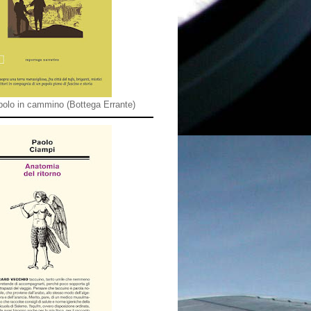
olo in cammino (Bottega Errante)