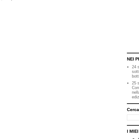
NEI P
24 
sot
bott
25 s
Con
nell
ediz
Cerca
I MIE