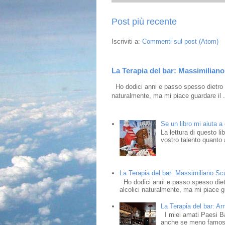
Post più recente
Iscriviti a:
Commenti sul post (Atom)
La Terapia del bar: Massimiliano 
Ho dodici anni e passo spesso dietro i
naturalmente, ma mi piace guardare il .
Se un libro mi aiuta a
La lettura di questo l
vostro talento quanto a
La Terapia del bar: Massimiliano Scud
Ho dodici anni e passo spesso dietr
alcolici naturalmente, ma mi piace gu
La Terapia del bar: Ar
I miei amati Paesi Bass
anche se meno famosi,