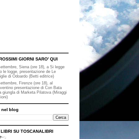
ROSSIMI GIORNI SARO' QUI
settembre, Siena (ore 18), a Si legge
to le logge, presentazione de Le
iglie di Odoardo (Betti editrice)
ettembre, Firenze (ore 18), al
ventino presentazione di Con Bata
a giungla di Marketa Pilatova (Miraggi
ioni)
 nel blog
I LIBRI SU TOSCANALIBRI