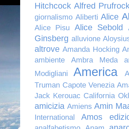
Hitchcock
Alfred Prufroc
A
Alice
giornalismo
Aliberti
Alice Sebold
Alice Pisu
Ginsberg
alluvione
Aloysi
altrove
Amanda Hocking
A
ambiente
Ambra Meda
a
America
Modigliani
A
Truman Capote Venezia Amaz
Jack Kerouac California O
amicizia
Amin Maa
Amiens
Amos edizio
International
anar
analfabetismo
Anam