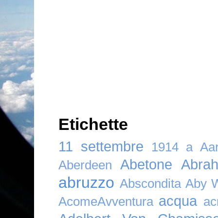
Etichette
11 settembre
1914
a
Aar
Abetone
Abra
Aberdeen
abruzzo
Abscondita
Aby 
acqua
AcomeAvventura
ac