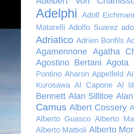
Adelbert Von Chamiss
Adelphi
Adolf Eichman
Matarelli
Adolfo Suarez
ado
Adriatico
Adrien Bonfils
A
Agamennone
Agatha Ch
Agostino Bertani
Agota K
Pontino
Aharon Appelfeld
Ai
Kurosawa
Al Capone
Al li
Bennett
Alan Sillitoe
Alan
Camus
Albert Cossery
A
Alberto Guasco
Alberto Ma
Alberto Mor
Alberto Mattioli