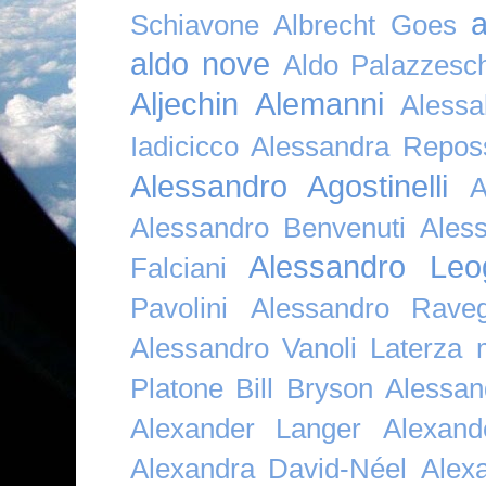
a
Schiavone
Albrecht Goes
aldo nove
Aldo Palazzesch
Aljechin
Alemanni
Alessa
Iadicicco
Alessandra Repos
Alessandro Agostinelli
A
Alessandro Benvenuti
Ales
Alessandro Leo
Falciani
Pavolini
Alessandro Raveg
Alessandro Vanoli Laterza
Platone Bill Bryson
Alessan
Alexander Langer
Alexan
Alexandra David-Néel
Alex