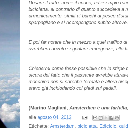
Dosare il tutto, come il cuoco, ad esempio ra
bicicletta, al contrario di quanto succedeva a
armonicamente, simili ai banchi di pesce distur
sparpagliano e si ricompongono subito altrove.
E poi far notare che in mezzo a quel traffico d
avrebbero dovuto segnalare emergenze, alla fin
Chiedermi come fosse possibile che la stirpe b
sicura del fatto che il passante avrebbe attrave
macchina non si sarebbe fermata e allora biso
stavo già inchiodando coi piedi sui pedali.
(Marino Magliani,
Amsterdam è una farfalla
alle
agosto 04, 2012
Etichette:
Amsterdam
,
bicicletta
,
Ediciclo
,
gui