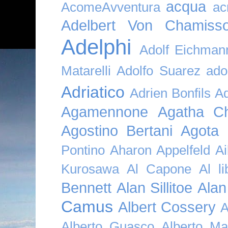
acqua
AcomeAvventura
ac
Adelbert Von Chamiss
Adelphi
Adolf Eichman
Matarelli
Adolfo Suarez
ado
Adriatico
Adrien Bonfils
A
Agamennone
Agatha Ch
Agostino Bertani
Agota K
Pontino
Aharon Appelfeld
Ai
Kurosawa
Al Capone
Al li
Bennett
Alan Sillitoe
Alan
Camus
Albert Cossery
A
Alberto Guasco
Alberto Ma