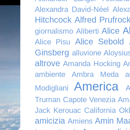
Alexandra David-Néel
Alex
Hitchcock
Alfred Prufroc
A
Alice
giornalismo
Aliberti
Alice Sebold
Alice Pisu
Ginsberg
alluvione
Aloysi
altrove
Amanda Hocking
A
ambiente
Ambra Meda
a
America
Modigliani
A
Truman Capote Venezia Amaz
Jack Kerouac California O
amicizia
Amin Maa
Amiens