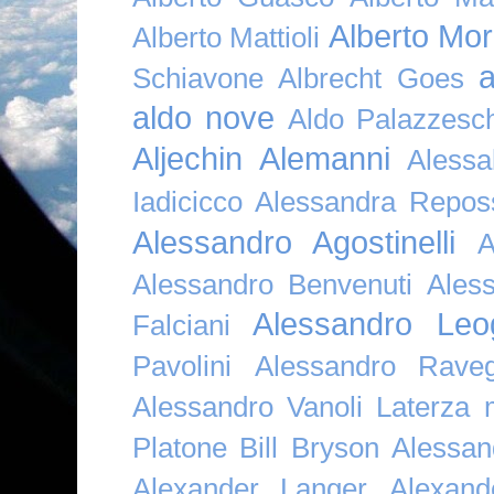
Alberto Mor
Alberto Mattioli
a
Schiavone
Albrecht Goes
aldo nove
Aldo Palazzesch
Aljechin
Alemanni
Alessa
Iadicicco
Alessandra Repos
Alessandro Agostinelli
A
Alessandro Benvenuti
Ales
Alessandro Leo
Falciani
Pavolini
Alessandro Raveg
Alessandro Vanoli Laterza
Platone Bill Bryson
Alessan
Alexander Langer
Alexan