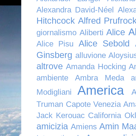
Alexandra David-Néel
Alex
Hitchcock
Alfred Prufroc
A
Alice
giornalismo
Aliberti
Alice Sebold
Alice Pisu
Ginsberg
alluvione
Aloysi
altrove
Amanda Hocking
A
ambiente
Ambra Meda
a
America
Modigliani
A
Truman Capote Venezia Amaz
Jack Kerouac California O
amicizia
Amin Maa
Amiens