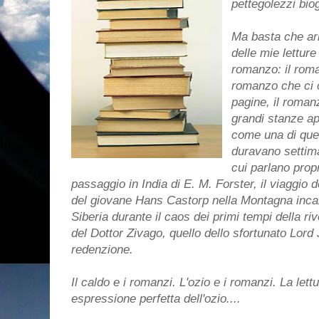
pettegolezzi biog
Ma basta che arr
delle mie letture
romanzo: il roma
romanzo che ci o
pagine, il roma
grandi stanze ap
come una di quel
duravano settima
cui parlano prop
passaggio in India di E. M. Forster, il viaggio de
del giovane Hans Castorp nella Montagna incant
Siberia durante il caos dei primi tempi della ri
del Dottor Zivago, quello dello sfortunato Lord Ji
redenzione.
Il caldo e i romanzi. L'ozio e i romanzi. La le
espressione perfetta dell'ozio....