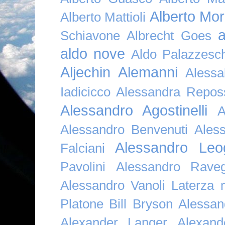
Alberto Mor
Alberto Mattioli
a
Schiavone
Albrecht Goes
aldo nove
Aldo Palazzesch
Aljechin
Alemanni
Alessa
Iadicicco
Alessandra Repos
Alessandro Agostinelli
A
Alessandro Benvenuti
Ales
Alessandro Leo
Falciani
Pavolini
Alessandro Raveg
Alessandro Vanoli Laterza
Platone Bill Bryson
Alessan
Alexander Langer
Alexan