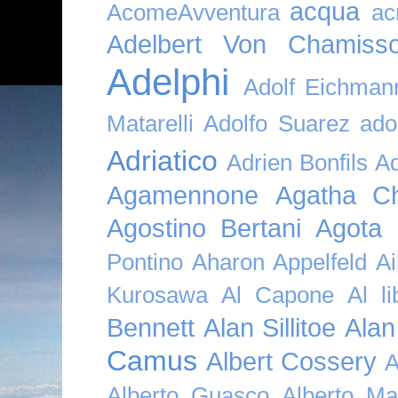
acqua
AcomeAvventura
ac
Adelbert Von Chamiss
Adelphi
Adolf Eichman
Matarelli
Adolfo Suarez
ado
Adriatico
Adrien Bonfils
A
Agamennone
Agatha Ch
Agostino Bertani
Agota K
Pontino
Aharon Appelfeld
Ai
Kurosawa
Al Capone
Al li
Bennett
Alan Sillitoe
Alan
Camus
Albert Cossery
A
Alberto Guasco
Alberto Ma