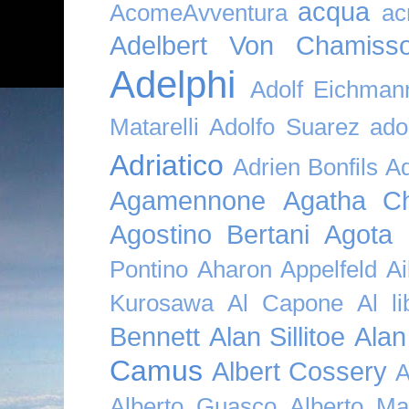
acqua
AcomeAvventura
ac
Adelbert Von Chamiss
Adelphi
Adolf Eichman
Matarelli
Adolfo Suarez
ado
Adriatico
Adrien Bonfils
A
Agamennone
Agatha Ch
Agostino Bertani
Agota K
Pontino
Aharon Appelfeld
Ai
Kurosawa
Al Capone
Al li
Bennett
Alan Sillitoe
Alan
Camus
Albert Cossery
A
Alberto Guasco
Alberto Ma