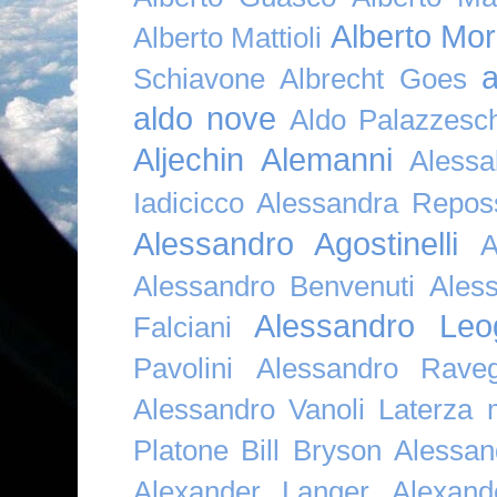
Alberto Mor
Alberto Mattioli
a
Schiavone
Albrecht Goes
aldo nove
Aldo Palazzesch
Aljechin
Alemanni
Alessa
Iadicicco
Alessandra Repos
Alessandro Agostinelli
A
Alessandro Benvenuti
Ales
Alessandro Leo
Falciani
Pavolini
Alessandro Raveg
Alessandro Vanoli Laterza
Platone Bill Bryson
Alessan
Alexander Langer
Alexan