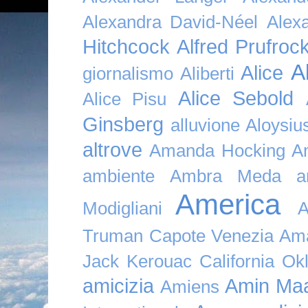
Alexandra David-Néel
Alex
Hitchcock
Alfred Prufroc
A
Alice
giornalismo
Aliberti
Alice Sebold
Alice Pisu
Ginsberg
alluvione
Aloysi
altrove
Amanda Hocking
A
ambiente
Ambra Meda
a
America
Modigliani
A
Truman Capote Venezia Amaz
Jack Kerouac California O
amicizia
Amin Maa
Amiens