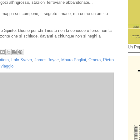
gozi all'ingrosso, stazioni ferroviarie abbandonate...
la mappa si ricompone, il segreto rimane, ma come un amico
tro Spirito. Buono per chi Trieste non la conosce e forse non la
zzonte che si schiude, davanti a chiunque non si neghi al
Un Pop
ntiera
,
Italo Svevo
,
James Joyce
,
Mauro Pagliai
,
Omero
,
Pietro
,
viaggio