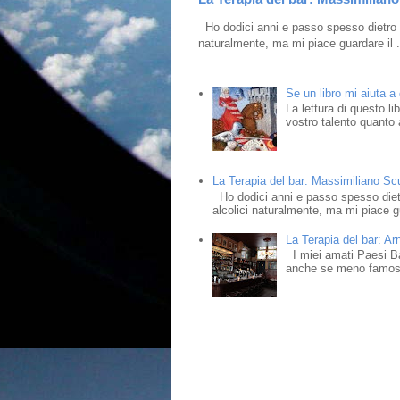
Ho dodici anni e passo spesso dietro i
naturalmente, ma mi piace guardare il .
Se un libro mi aiuta a
La lettura di questo l
vostro talento quanto a
La Terapia del bar: Massimiliano Scud
Ho dodici anni e passo spesso dietr
alcolici naturalmente, ma mi piace gu
La Terapia del bar: Ar
I miei amati Paesi Bass
anche se meno famosi,