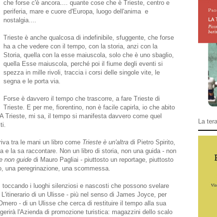
che forse c'è ancora.... quante cose che è Trieste, centro e
periferia, mare e cuore d'Europa, luogo dell'anima e
nostalgia....
Trieste è anche qualcosa di indefinibile, sfuggente, che forse
ha a che vedere con il tempo, con la storia, anzi con la
Storia, quella con la esse maiuscola, solo che è uno sbaglio,
quella Esse maiuscola, perché poi il fiume degli eventi si
spezza in mille rivoli, traccia i corsi delle singole vite, le
segna e le porta via.
Forse è davvero il tempo che trascorre, a fare Trieste di
Trieste. E per me, fiorentino, non è facile capirla, io che abito
 A Trieste, mi sa, il tempo si manifesta davvero come quel
La tera
ti.
rriva tra le mani un libro come
Trieste è un'altra
di Pietro Spirito,
ma e la sa raccontare. Non un libro di storia, non una guida - non
e non guide
di Mauro Pagliai - piuttosto un reportage, piuttosto
rso, una peregrinazione, una scommessa.
, toccando i luoghi silenziosi e nascosti che possono svelare
. L'itinerario di un Ulisse - più nel senso di James Joyce, per
 Omero - di un Ulisse che cerca di restituire il tempo alla sua
erirà l'Azienda di promozione turistica: magazzini dello scalo