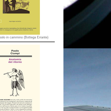
olo in cammino (Bottega Errante)