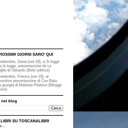
ROSSIMI GIORNI SARO' QUI
settembre, Siena (ore 18), a Si legge
to le logge, presentazione de Le
iglie di Odoardo (Betti editrice)
ettembre, Firenze (ore 18), al
ventino presentazione di Con Bata
a giungla di Marketa Pilatova (Miraggi
ioni)
 nel blog
I LIBRI SU TOSCANALIBRI