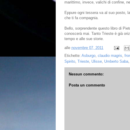
marittimo, invece, valichi di confine, ne
Eppure ogni tessera va al suo posto, 
che ti fa compagnia.
Bello, sorprendente questo libro di Pie
conoscerà mai. Tanto Trieste è già ori
tempo e alle sue storie.
alle
novembre 07, 2011
Etichette:
Asburgo
,
claudio magris
,
fro
Spirito
,
Trieste
,
Ulisse
,
Umberto Saba
Nessun commento:
Posta un commento