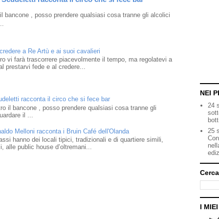
l bancone , posso prendere qualsiasi cosa tranne gli alcolici
..
 credere a Re Artù e ai suoi cavalieri
ibro vi farà trascorrere piacevolmente il tempo, ma regolatevi a
l prestarvi fede e al credere...
NEI P
eletti racconta il circo che si fece bar
24 
o il bancone , posso prendere qualsiasi cosa tranne gli
sot
ardare il ...
bott
25 s
naldo Melloni racconta i Bruin Café dell'Olanda
Con
i hanno dei locali tipici, tradizionali e di quartiere simili,
nell
 alle public house d’oltremani...
ediz
Cerca
I MIE