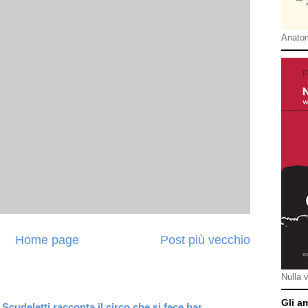
Anatom
Home page
Post più vecchio
Nulla 
Gli a
Scudeletti racconta il circo che si fece bar