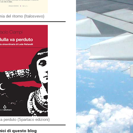
ia del ritorno (Italosvevo)
va perduto (Spartaco edizioni)
mici di questo blog