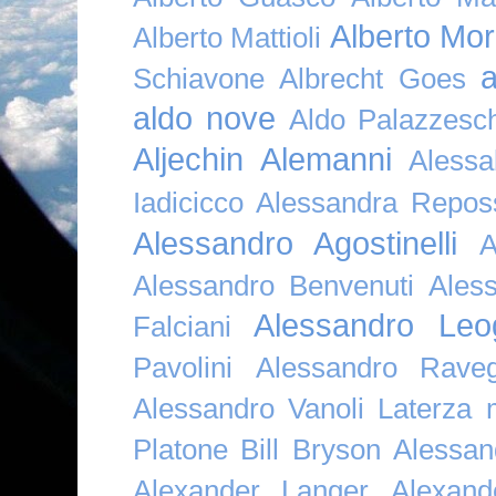
Alberto Mor
Alberto Mattioli
a
Schiavone
Albrecht Goes
aldo nove
Aldo Palazzesch
Aljechin
Alemanni
Alessa
Iadicicco
Alessandra Repos
Alessandro Agostinelli
A
Alessandro Benvenuti
Ales
Alessandro Leo
Falciani
Pavolini
Alessandro Raveg
Alessandro Vanoli Laterza
Platone Bill Bryson
Alessan
Alexander Langer
Alexan