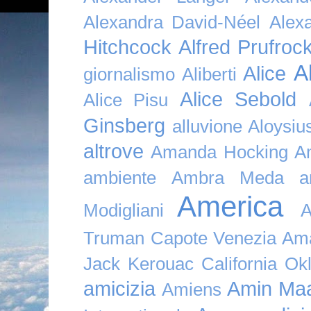
Alexandra David-Néel
Alex
Hitchcock
Alfred Prufroc
A
Alice
giornalismo
Aliberti
Alice Sebold
Alice Pisu
Ginsberg
alluvione
Aloysi
altrove
Amanda Hocking
A
ambiente
Ambra Meda
a
America
Modigliani
A
Truman Capote Venezia Amaz
Jack Kerouac California O
amicizia
Amin Maa
Amiens