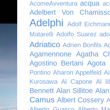
acqua
AcomeAvventura
ac
Adelbert Von Chamiss
Adelphi
Adolf Eichman
Matarelli
Adolfo Suarez
ado
Adriatico
Adrien Bonfils
A
Agamennone
Agatha Ch
Agostino Bertani
Agota K
Pontino
Aharon Appelfeld
Ai
Kurosawa
Al Capone
Al li
Bennett
Alan Sillitoe
Alan
Camus
Albert Cossery
A
Alberto Guasco
Alberto Ma